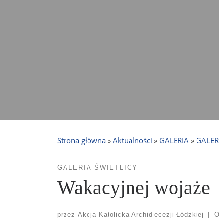
Strona główna
»
Aktualności
»
GALERIA
»
GALER
GALERIA ŚWIETLICY
Wakacyjnej wojaże
przez
Akcja Katolicka Archidiecezji Łódzkiej
|
O