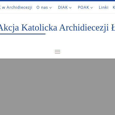
 w Archidiecezji
O nas
DIAK
POAK
Linki
K
Akcja Katolicka Archidiecezji 
Menu