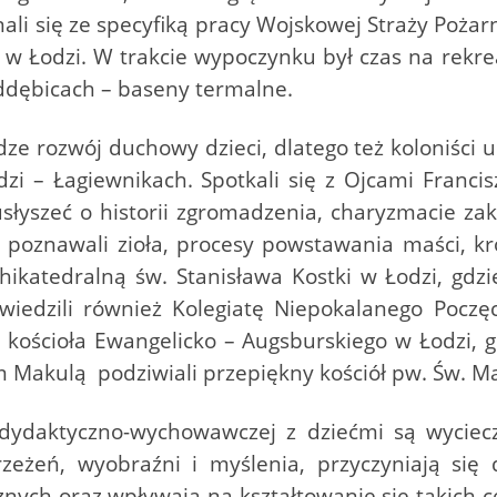
ali się ze specyfiką pracy Wojskowej Straży Pożar
w Łodzi. W trakcie wypoczynku był czas na rekrea
ddębicach – baseny termalne.
e rozwój duchowy dzieci, dlatego też koloniści uc
i – Łagiewnikach. Spotkali się z Ojcami Francis
usłyszeć o historii zgromadzenia, charyzmacie za
i poznawali zioła, procesy powstawania maści, kr
hikatedralną św. Stanisława Kostki w Łodzi, gdzie 
dwiedzili również Kolegiatę Niepokalanego Poczę
o kościoła Ewangelicko – Augsburskiego w Łodzi, g
 Makulą podziwiali przepiękny kościół pw. Św. M
dydaktyczno-wychowawczej z dziećmi są wycieczk
zeżeń, wyobraźni i myślenia, przyczyniają się 
znych oraz wpływają na kształtowanie się takich c