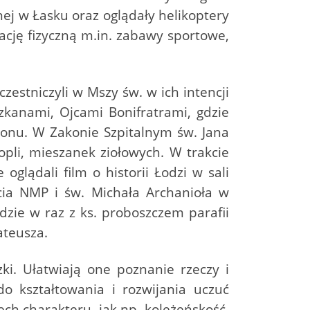
nej w Łasku oraz oglądały helikoptery
cję fizyczną m.in. zabawy sportowe,
zestniczyli w Mszy św. w ich intencji
zkanami, Ojcami Bonifratrami, gdzie
konu. W Zakonie Szpitalnym św. Jana
opli, mieszanek ziołowych. W trakcie
oglądali film o historii Łodzi w sali
cia NMP i św. Michała Archanioła w
dzie w raz z ks. proboszczem parafii
ateusza.
i. Ułatwiają one poznanie rzeczy i
do kształtowania i rozwijania uczuć
ech charakteru, jak np. koleżeńskość,