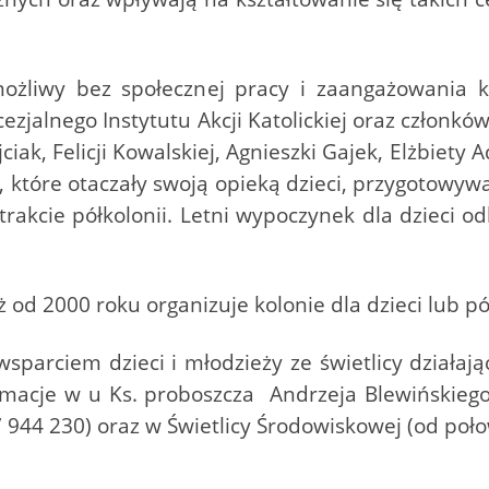
ożliwy bez społecznej pracy i zaangażowania k
cezjalnego Instytutu Akcji Katolickiej oraz członków
iak, Felicji Kowalskiej, Agnieszki Gajek, Elżbiety
, które otaczały swoją opieką dzieci, przygotowyw
trakcie półkolonii. Letni wypoczynek dla dzieci 
uż od 2000 roku organizuje kolonie dla dzieci lub pó
arciem dzieci i młodzieży ze świetlicy działające
rmacje w u Ks. proboszcza Andrzeja Blewińskiego 
17 944 230) oraz w Świetlicy Środowiskowej (od poł