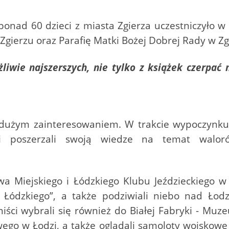
ponad 60 dzieci z miasta Zgierza uczestniczyło 
w Zgierzu oraz Parafię Matki Bożej Dobrej Rady w Zg
liwie najszerszych, nie tylko z książek czerpać 
ię dużym zainteresowaniem. W trakcie wypoczynk
mi poszerzali swoją wiedze na temat waloró
wa Miejskiego i Łódzkiego Klubu Jeździeckiego w 
a Łódzkiego”, a także podziwiali niebo nad Ło
niści wybrali się również do Białej Fabryki - M
wego w Łodzi, a także oglądali samoloty wojskow