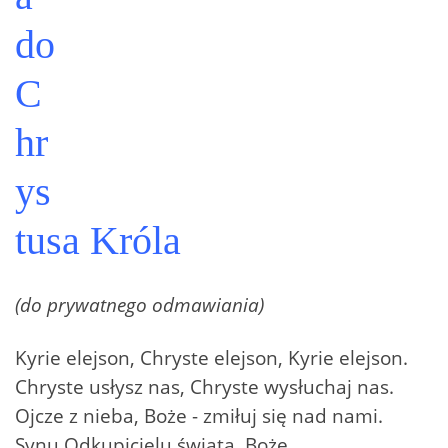
do
C
hr
ys
tusa Króla
(do prywatnego odmawiania)
Kyrie elejson, Chryste elejson, Kyrie elejson.
Chryste usłysz nas, Chryste wysłuchaj nas.
Ojcze z nieba, Boże - zmiłuj się nad nami.
Synu Odkupicielu świata, Boże