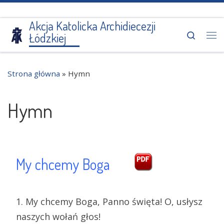
Przejdź do treści
Akcja Katolicka Archidiecezji
Search
Łódzkiej
Me
Strona główna
»
Hymn
Hymn
My chcemy Boga
1. My chcemy Boga, Panno święta! O, usłysz
naszych wołań głos!