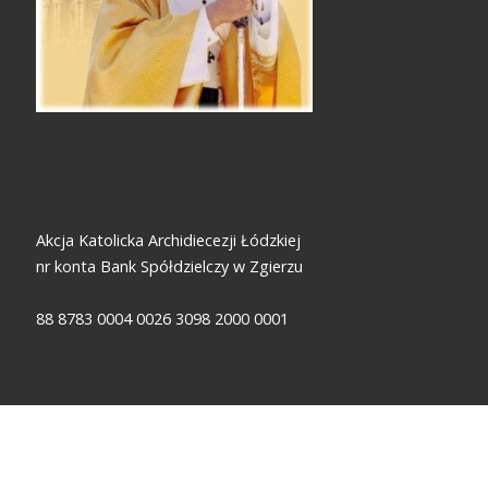
Akcja Katolicka Archidiecezji Łódzkiej
nr konta Bank Spółdzielczy w Zgierzu
88 8783 0004 0026 3098 2000 0001
Za wszelkie ofiary i wsparcie - składamy ogromne dzięki!