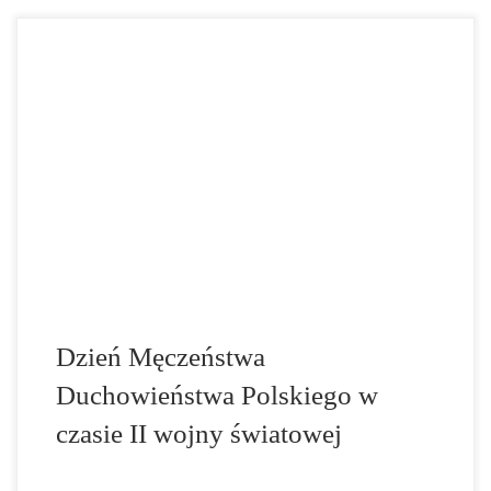
29 kwietnia – Gdy się spełni cud, że wyjdziecie stąd żywi,
piszcie i mówcie o tym, co oni z nami tutaj robili –
apelował do współwięźniów ks. Leon Stępniak, w
niemieckim obozie koncentracyjnym Dachau (więzień nr
obozowy 22829). 7 września 1939 r. Reinhard Heydrich,
uczestnicząc w odprawie dotyczącej „Akcji Tannenberg”,
[…]
Dzień Męczeństwa
Duchowieństwa Polskiego w
czasie II wojny światowej