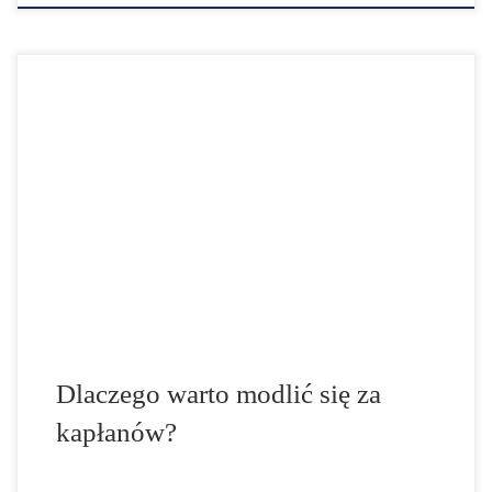
Tydzień modlitw za kapłanów: 24.04. – 01.05. Od
początku swego istnienia chrześcijanie byli
prześladowani. Dotyczyło to zarówno Apostołów
(wszyscy z wyjątkiem św. Jana zginęli śmiercią
męczeńską) jak i innych wyznawców Chrystusa, którzy
ginęli na arenach, torturowani, rozszarpywani przez
dzikie zwierzęta, mordowani w okrutny sposób za to, że
nie chcieli wyrzec […]
Dlaczego warto modlić się za
kapłanów?