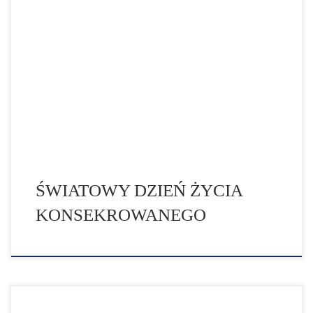
Przypadające 2 lutego święto Ofiarowania Pańskiego, to
zgodnie z decyzją Jana Pawła II od 1997 r. Światowy
Dzień Życia Konsekrowanego. Termin 2 lutego nie jest
przypadkowy, wtedy bowiem przypada święto
Ofiarowania Pańskiego. Jest to nawiązanie do
poświęcenia Maryi, która ofiarowała Panu Bogu
najcenniejszy dar jaki można sobie wyobrazić, czyli
własnego […]
ŚWIATOWY DZIEŃ ŻYCIA
KONSEKROWANEGO