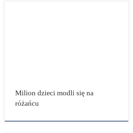
Papieskie Stowarzyszenie Pomoc Kościołowi w Potrzebie
każdego roku 18 października o godz. 9.00, włącza się w
międzynarodową akcję modlitewną "Milion dzieci modli
się na różańcu". Zachęcamy wszystkie polskie dzieci do
włączenia się i kontynuowania tej pięknej inicjatywy. W
tym dniu na sześciu kontynentach dzieci z wielu krajów
świata modlą się […]
Milion dzieci modli się na
różańcu