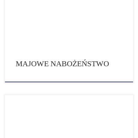
miesiącem szczególnie poświęconym czci Matki Bożej.
Słynne „majówki” – nabożeństwa odprawiane
wieczorami w kościołach, przy grotach, kapliczkach i
przydrożnych figurach na stałe wpisały się w polski
krajobraz. Majowe nabożeństwa zapoczątkowali jezuici.
[…]
MAJOWE NABOŻEŃSTWO
Czwarta niedziela wielkanocna – 30 kwietnia 2023 r. –
nazywana Niedzielą Dobrego Pasterza jest przeżywana
w Kościele katolickim już po raz 60. jako Światowy Dzień
Modlitw o Powołania. W Kościele w Polsce rozpocznie