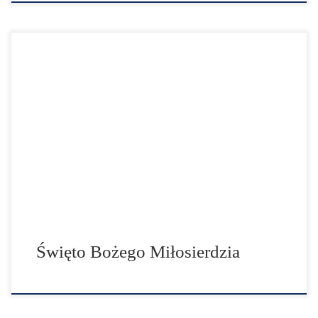
„W dniu tym (...) wylewam całe morze łask na dusze,
które się zbliżą do źródła miłosierdzia Mojego (...)”
(Dz.699). Święto Miłosierdzia Bożego zostało
ustanowione, gdyż takie było pragnienie samego
Chrystusa. Po raz pierwszy Pan Jezus mówił o tym do s.
Faustyny Kowalskiej w Płocku w lutym 1931r.
Przekazywał wtedy także […]
Święto Bożego Miłosierdzia