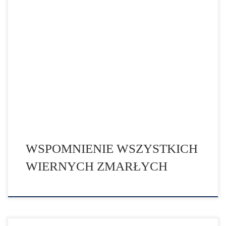
Co roku 2 listopada świętujemy tzw. Zaduszki. Tego dnia
tradycyjnie odmawiamy modlitwy w intencji duszy
zmarłych, ale przede wszystkim za te, które przebywają
w czyśćcu. Święto to jest powszechnie znane, jednak nie
wszyscy wiedzą, jaka jest jego geneza. Sprawdzamy,
skąd wzięło się to święto i jakie są jego tradycje! Co […]
WSPOMNIENIE WSZYSTKICH
WIERNYCH ZMARŁYCH