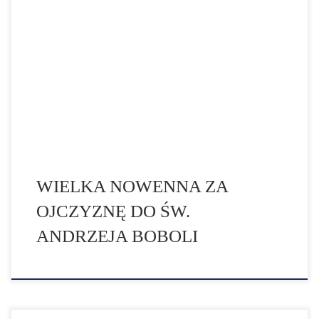
wstawiennictwem Maryi Królowej Polski oraz św.
Andrzeja Boboli wierni będą prosić Boga o ochronę
naszej Ojczyzny. Organizatorami Wielkiej Nowenny za
Ojczyznę do św. Andrzeja Boboli są Wojownicy
Maryi oraz ich opiekun duchowy – ks. Dominik
Chmielewski SDB. Duchowny zwrócił uwagę, że w
obliczu eskalacji konfliktu […]
WIELKA NOWENNA ZA
OJCZYZNĘ DO ŚW.
ANDRZEJA BOBOLI