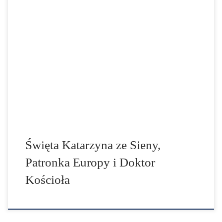
29 KWIETNIA - ŚWIĘTO ŚWIĘTEJ KATARZYNY ZE SIENNY,
DZIEWICY, DOKTORA KOŚCIOŁA, PATRONKI EUROPY.
"Miłość i pokora są to dwa skrzydła, konieczne do lotu w
krainę życia wiecznego!" Katarzyna Benincasa urodziła
się 25 marca 1347 r. w Sienie (Włochy), w mieszczańskiej
rodzinie Jakuba Benincasy i Lapy Piangenti - córki poety
Nuccio […]
Święta Katarzyna ze Sieny,
Patronka Europy i Doktor
Kościoła