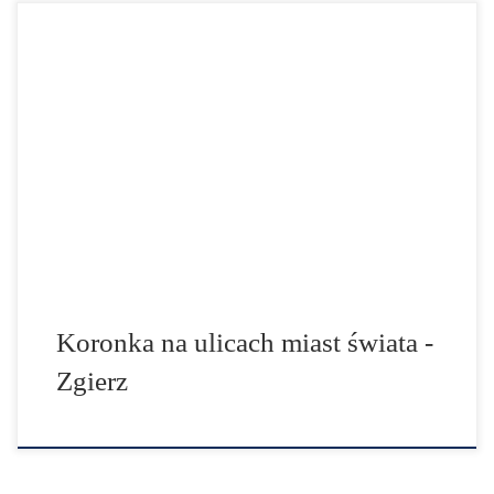
28 września 2020 r. na placu Kilińskiego - w rocznicę
beatyfikacji ks. Michała Sopoćko, spowiednika św.
Faustyny, o godz. 15.00, Zgierzanie dołączyli do akcji
„Iskra Bożego Miłosierdzia” modląc się w intencjach ojca
świętego Franciszka oraz w sprawach ważnych dla
społeczności, w której żyją. W tym roku wspólnie
modlono się o […]
Koronka na ulicach miast świata -
Zgierz