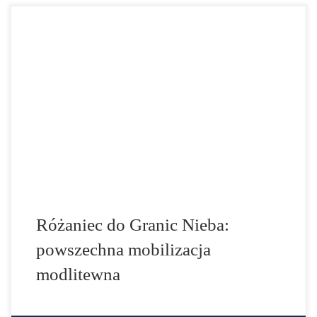
- Bardzo prosimy wszystkich naszych rodaków o
rozpoznanie tego momentu w historii naszej Ojczyzny i
udział w powszechnej mobilizacji modlitewnej - do
udziału w Różańcu Do Granic Nieba zaprasza Maciej
Bodasiński. Wielka modlitwa Polaków zaczyna się już
niedługo, w Uroczystość Wszystkich Świętych. W
odpowiedzi na trudną sytuację Polski i
świata zapraszamy […]
Różaniec do Granic Nieba:
powszechna mobilizacja
modlitewna