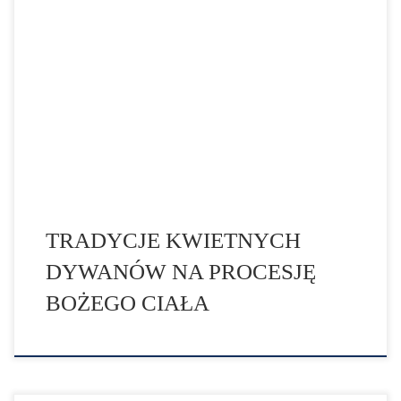
Boże Ciało to Uroczystość liturgiczna ku czci
Najświętszego Sakramentu. Głównym punktem
obchodów jest procesja eucharystyczna ulicami miasta
podczas której publicznie wyznajemy wiarę w obecność
Jezusa Chrystusa w Najświętszym Sakramencie,
oddajemy Mu cześć i dziękujemy za łaski płynące przez
ten Sakrament, a także przepraszamy Go za zniewagi
wyrządzone przez słabość ludzką […]
TRADYCJE KWIETNYCH
DYWANÓW NA PROCESJĘ
BOŻEGO CIAŁA