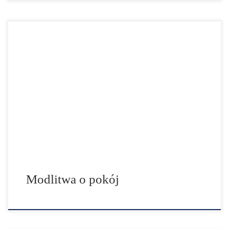
(na motywach Listu do Efezjan] Panie Jezu Chryste, Ty,
który jesteś naszym pokojem, Ty, który zburzyłeś
rozdzielający ludzi mur – wrogość, Ty, który ludzi
dalekich czynisz bliskimi, Ty, który w sobie zadałeś
śmierć wrogości! Prosimy, zadaj śmierć także
jakiejkolwiek wrogości w nas! Daj nam światłe oczy
serca, byśmy przestali widzieć […]
Modlitwa o pokój