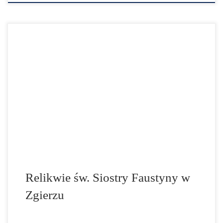
W niedzielę 11 kwietnia 2021 r. Ks. Abp Grzegorz Ryś
Metropolita Łódzki dokonał wprowadzenia relikwii Św.
Faustyny do kościoła pw. Św. Katarzyny Aleksandryjskiej
w Zgierzu. Na początku Mszy Św. Ks. Arcybiskup
Grzegorz Ryś postawił pytanie, po co wprowadza się
relikwie do kościoła? Przez relikwie rozumiemy doczesne
szczątki świętych, a także […]
Relikwie św. Siostry Faustyny w
Zgierzu