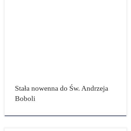
W obliczu wydarzeń za wschodnią granicą, zachęcamy
do włączenia się w codzienną modlitwę, w której za
wstawiennictwem Św. Andrzeja Boboli, prosić będziemy
Boga o dar życia w pokoju. W ostatnim czasie wiele
wspólnot i środowisk Kościoła podejmuje
zintensyfikowane modlitwy za naszą Ojczyznę o ducha
jedności, prawdy i wolności. Wierząc w […]
Stała nowenna do Św. Andrzeja
Boboli