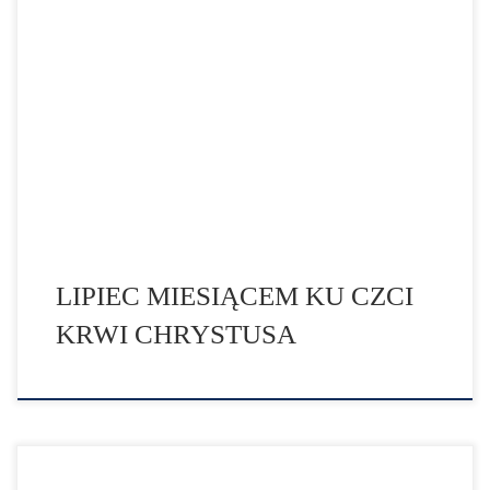
Zanurzajmy w Niej wszystkie nasze sprawy, Kościół i
Ojczyznę Zgodnie z tradycją Kościoła, miesiąc lipiec to
czas poświęcony szczególnej czci Najświętszej Krwi
Chrystusa (święto zostało usunięte z kalendarza
Kościoła w 1969 r.). Pierwsze wzmianki o czczeniu Krwi
znajdziemy we wczesnochrześcijańskich hymnach i
dziełach Ojców Kościoła. Św. Jan Chryzostom widział w
[…]
LIPIEC MIESIĄCEM KU CZCI
KRWI CHRYSTUSA