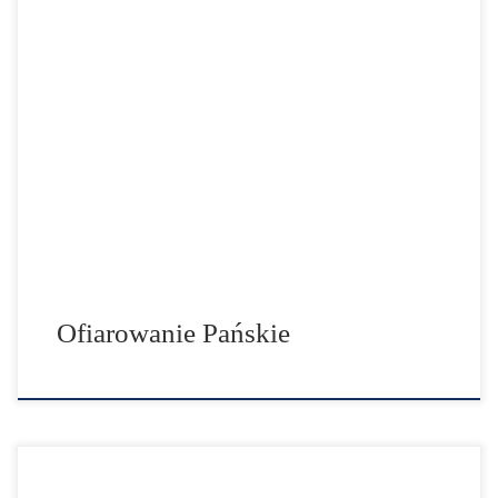
W Polsce święto Matki Bożej Gromnicznej 2 lutego,
Kościół katolicki obchodzi święto Ofiarowania Pańskiego.
Czyni to na pamiątkę ofiarowania przez Maryję i Józefa
ich pierworodnego syna, Jezusa, w świątyni
jerozolimskiej. W polskiej tradycji jest to też święto
Matki Bożej Gromnicznej. 2 lutego przypada także Dzień
Życia Konsekrowanego. Przed 1969 r. […]
Ofiarowanie Pańskie
W dniach 22-30 listopada 2021 roku za