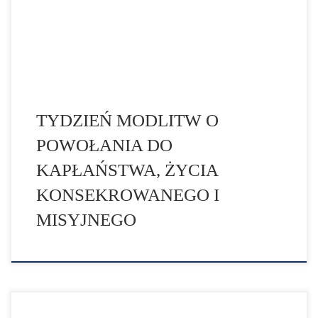
ona Tydzień Modlitw o Powołania do szczególnej służby
w Kościele. Zapraszam wszystkich ludzi dobrej woli i
wszystkich ludzi wierzących do tego, […]
TYDZIEŃ MODLITW O
POWOŁANIA DO
KAPŁAŃSTWA, ŻYCIA
KONSEKROWANEGO I
MISYJNEGO