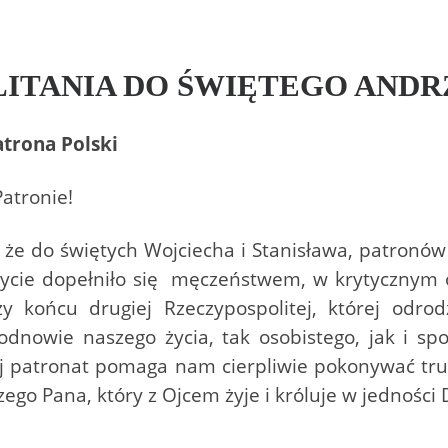
LITANIA DO ŚWIĘTEGO ANDR
atrona Polski
Patronie!
 do świętych Wojciecha i Stanisława, patronów 
życie dopełniło się męczeństwem, w krytycznym o
y końcu drugiej Rzeczypospolitej, której odro
 odnowie naszego życia, tak osobistego, jak i sp
ój patronat pomaga nam cierpliwie pokonywać trud
zego Pana, który z Ojcem żyje i króluje w jedności