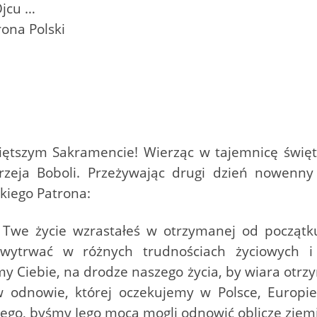
Ojcu …
rona Polski
iętszym Sakramencie! Wierząc w tajemnicę świ
zeja Boboli. Przeżywając drugi dzień nowenny 
kiego Patrona:
 Twe życie wzrastałeś w otrzymanej od początku
ytrwać w różnych trudnościach życiowych i 
my Ciebie, na drodze naszego życia, by wiara otr
 odnowie, której oczekujemy w Polsce, Europi
go, byśmy Jego mocą mogli odnowić oblicze ziemi,