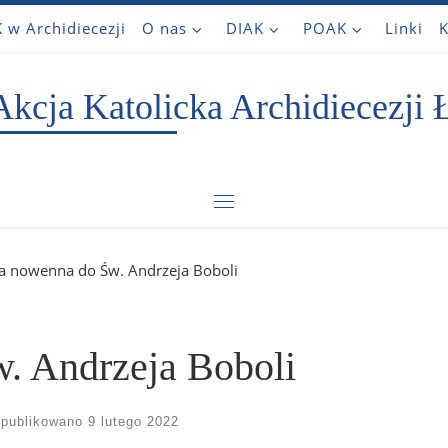
 w Archidiecezji
O nas
DIAK
POAK
Linki
K
Akcja Katolicka Archidiecezji 
Menu
ła nowenna do Św. Andrzeja Boboli
. Andrzeja Boboli
publikowano
9 lutego 2022