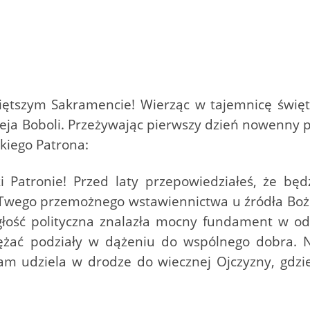
iętszym Sakramencie! Wierząc w tajemnicę świ
ja Boboli. Przeżywając pierwszy dzień nowenny p
kiego Patrona:
i Patronie! Przed laty przepowiedziałeś, że bę
Twego przemożnego wstawiennictwa u źródła Bożeg
głość polityczna znalazła mocny fundament w o
ężać podziały w dążeniu do wspólnego dobra. 
am udziela w drodze do wiecznej Ojczyzny, gdzi