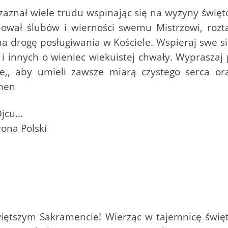
aznał wiele trudu wspinając się na wyżyny święto
hował ślubów i wierności swemu Mistrzowi, rozt
a drogę posługiwania w Kościele. Wspieraj swe si
e i innych o wieniec wiekuistej chwały. Wypraszaj
le,, aby umieli zawsze miarą czystego serca o
Amen
Ojcu…
rona Polski
więtszym Sakramencie! Wierząc w tajemnicę świ