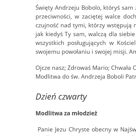
Święty Andrzeju Bobolo, któryś sam z
przeciwności, w zaciętej walce doc
czujność nad tymi, którzy wstępują n
jak kiedyś Ty sam, walczą dla siebi
wszystkich posługujących w Koście
swojemu powołaniu i swojej misji. 
Ojcze nasz; Zdrowaś Mario; Chwała 
Modlitwa do św. Andrzeja Boboli Pat
Dzień czwarty
Modlitwa za młodzież
Panie Jezu Chryste obecny w Najś