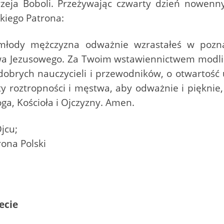
zeja Boboli. Przeżywając czwarty dzień nowenny 
kiego Patrona:
 młody mężczyzna odważnie wzrastałeś w pozna
wa Jezusowego. Za Twoim wstawiennictwem modlimy
 dobrych nauczycieli i przewodników, o otwartość
 roztropności i męstwa, aby odważnie i pięknie,
a, Kościoła i Ojczyzny. Amen.
jcu;
rona Polski
ecie