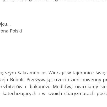
Ojcu…
rona Polski
iętszym Sakramencie! Wierząc w tajemnicę świ
eja Boboli. Przeżywając trzeci dzień nowenny pr
prezbiterów i diakonów. Modlitwą ogarniamy sios
 katechizujących i w swoich charyzmatach posł