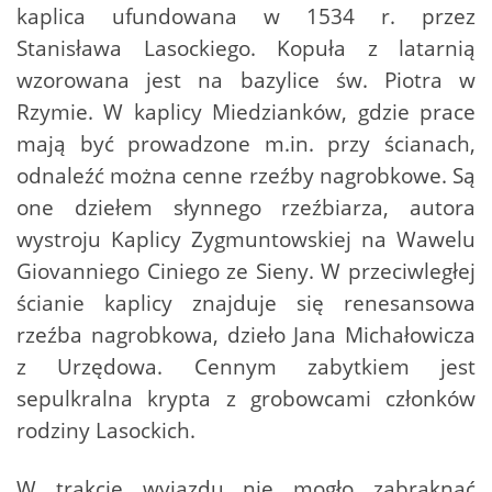
kaplica ufundowana w 1534 r. przez
Stanisława Lasockiego. Kopuła z latarnią
wzorowana jest na bazylice św. Piotra w
Rzymie. W kaplicy Miedzianków, gdzie prace
mają być prowadzone m.in. przy ścianach,
odnaleźć można cenne rzeźby nagrobkowe. Są
one dziełem słynnego rzeźbiarza, autora
wystroju Kaplicy Zygmuntowskiej na Wawelu
Giovanniego Ciniego ze Sieny. W przeciwległej
ścianie kaplicy znajduje się renesansowa
rzeźba nagrobkowa, dzieło Jana Michałowicza
z Urzędowa. Cennym zabytkiem jest
sepulkralna krypta z grobowcami członków
rodziny Lasockich.
W trakcie wyjazdu nie mogło zabraknąć