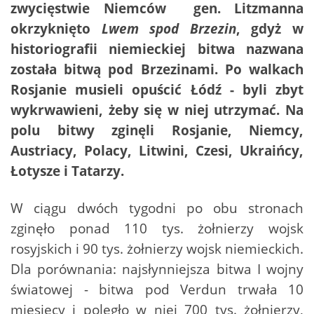
zwycięstwie Niemców gen. Litzmanna
okrzyknięto
Lwem spod Brzezin
, gdyż w
historiografii niemieckiej bitwa nazwana
została bitwą pod Brzezinami. Po walkach
Rosjanie musieli opuścić Łódź - byli zbyt
wykrwawieni, żeby się w niej utrzymać. Na
polu bitwy zginęli Rosjanie, Niemcy,
Austriacy, Polacy, Litwini, Czesi, Ukraińcy,
Łotysze i Tatarzy.
W ciągu dwóch tygodni po obu stronach
zginęło ponad 110 tys. żołnierzy wojsk
rosyjskich i 90 tys. żołnierzy wojsk niemieckich.
Dla porównania: najsłynniejsza bitwa I wojny
światowej - bitwa pod Verdun trwała 10
miesięcy i poległo w niej 700 tys. żołnierzy,