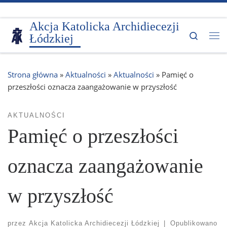
Przejdź do treści
Akcja Katolicka Archidiecezji
Search
Łódzkiej
Me
Strona główna
»
Aktualności
»
Aktualności
»
Pamięć o
przeszłości oznacza zaangażowanie w przyszłość
AKTUALNOŚCI
Pamięć o przeszłości
oznacza zaangażowanie
w przyszłość
przez
Akcja Katolicka Archidiecezji Łódzkiej
|
Opublikowano