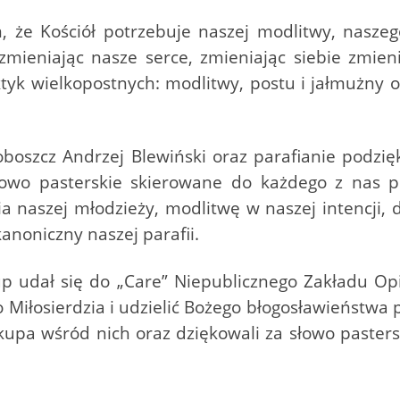
że Kościół potrzebuje naszej modlitwy, naszego 
 zmieniając nasze serce, zmieniając siebie zmieni
tyk wielkopostnych: modlitwy, postu i jałmużny 
oboszcz Andrzej Blewiński oraz parafianie podzi
łowo pasterskie skierowane do każdego z nas p
 naszej młodzieży, modlitwę w naszej intencji, 
kanoniczny naszej parafii.
kup udał się do „Care” Niepublicznego Zakładu Op
iłosierdzia i udzielić Bożego błogosławieństwa 
iskupa wśród nich oraz dziękowali za słowo paste