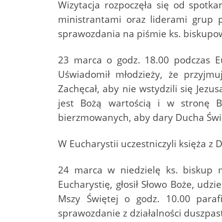
Wizytacja rozpoczęła się od spotkan
ministrantami oraz liderami grup p
sprawozdania na piśmie ks. biskupow
23 marca o godz. 18.00 podczas Eu
Uświadomił młodzieży, że przyjmu
Zachęcał, aby nie wstydzili się Jezu
jest Bożą wartością i w stronę B
bierzmowanych, aby dary Ducha Święt
W Eucharystii uczestniczyli księża 
24 marca w niedzielę ks. biskup m
Eucharystię, głosił Słowo Boże, udz
Mszy Świętej o godz. 10.00 parafi
sprawozdanie z działalności duszpaste