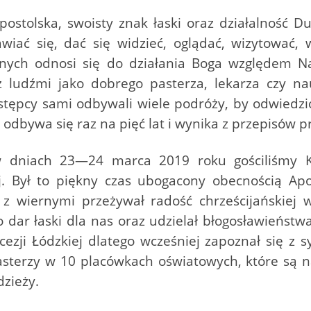
ostolska, swoisty znak łaski oraz działalność Du
wiać się, dać się widzieć, oglądać, wizytować, 
lijnych odnosi się do działania Boga względe
 ludźmi jako dobrego pasterza, lekarza czy na
stępcy sami odbywali wiele podróży, by odwiedzić
odbywa się raz na pięć lat i wynika z przepisów 
 w dniach 23—24 marca 2019 roku gościliśmy 
j. Był to piękny czas ubogacony obecnością Apo
 wiernymi przeżywał radość chrześcijańskiej wi
 dar łaski dla nas oraz udzielał błogosławieństw
ezji Łódzkiej dlatego wcześniej zapoznał się z 
pasterzy w 10 placówkach oświatowych, które są na
dzieży.