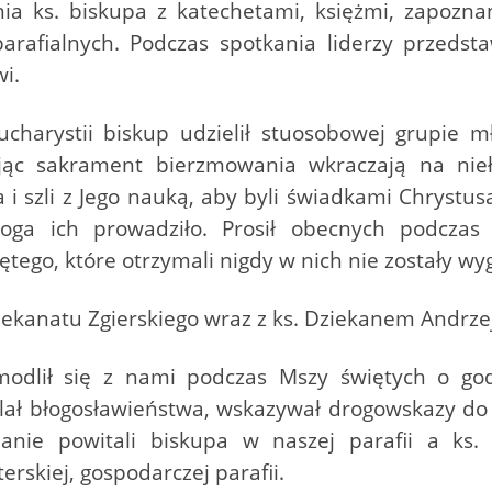
ia ks. biskupa z katechetami, księżmi, zapoznan
arafialnych. Podczas spotkania liderzy przedstaw
i.
charystii biskup udzielił stuosobowej grupie 
jąc sakrament bierzmowania wkraczają na nieł
sa i szli z Jego nauką, aby byli świadkami Chrystus
oga ich prowadziło. Prosił obecnych podczas 
ego, które otrzymali nigdy w nich nie zostały wy
z Dekanatu Zgierskiego wraz z ks. Dziekanem Andr
odlił się z nami podczas Mszy świętych o god
ielał błogosławieństwa, wskazywał drogowskazy do
anie powitali biskupa w naszej parafii a ks. 
rskiej, gospodarczej parafii.