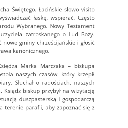
cha Świętego. Łacińskie słowo visito
wyświadczać łaskę, wspierać. Często
m Narodu Wybranego. Nowy Testament
uczyciela zatroskanego o Lud Boży.
 nowe gminy chrześcijańskie i głosić
prawa kanonicznego.
Księdza Marka Marczaka – biskupa
stoła naszych czasów, który krzepił
ary. Słuchał o radościach, naszych
a. Ksiądz biskup przybył na wizytację
sytuacją duszpasterską i gospodarczą
 terenie parafii, aby zapoznać się z