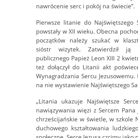
nawrócenie serc i pokój na świecie”.
Pierwsze litanie do Najświętszego
powstały w XII wieku. Obecna pochodz
początków należy szukać w klaszt
sióstr wizytek. Zatwierdził j
publicznego Papież Leon XIII 2 kwie
też dołączył do Litanii akt poświ
Wynagradzania Sercu Jezusowemu. P
na nie wystawienie Najświętszego Sa
„Litania ukazuje Najświętsze Ser
nawiązywania więzi z Sercem Pana Je
chrześcijańskie w świetle, w szkole
duchowego kształtowania ludzkiego
społeczne. Serce Jezusa czcimy jako 