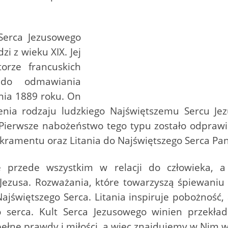
 Serca Jezusowego
i z wieku XIX. Jej
orze francuskich
ą do odmawiania
tnia 1889 roku. On
ecenia rodzaju ludzkiego Najświętszemu Sercu Je
ierwsze nabożeństwo tego typu zostało odprawio
kramentu oraz Litania do Najświętszego Serca Pan
ce przede wszystkim w relacji do człowieka, 
zusa. Rozważania, które towarzyszą śpiewaniu te
 Najświętszego Serca. Litania inspiruje pobożnoś
 serca. Kult Serca Jezusowego winien przekłada
pełne prawdy i miłości, a więc znajdujemy w Nim 