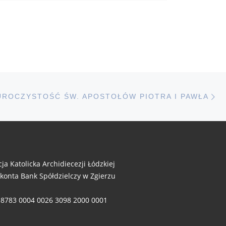
N
STÓW
UROCZYSTOŚĆ ŚW. APOSTOŁÓW PIOTRA I PAWŁA
cja Katolicka Archidiecezji Łódzkiej
 konta Bank Spółdzielczy w Zgierzu
 8783 0004 0026 3098 2000 0001