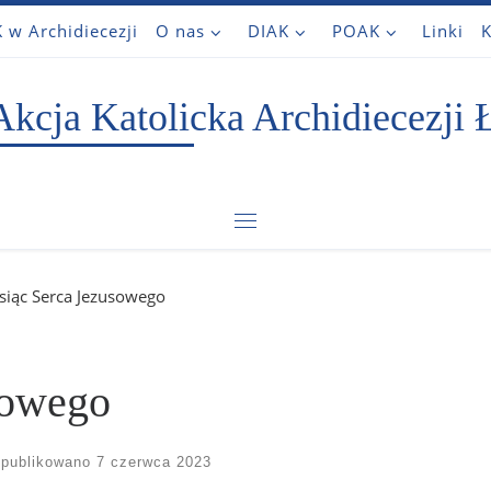
 w Archidiecezji
O nas
DIAK
POAK
Linki
K
Akcja Katolicka Archidiecezji 
Menu
siąc Serca Jezusowego
sowego
publikowano
7 czerwca 2023