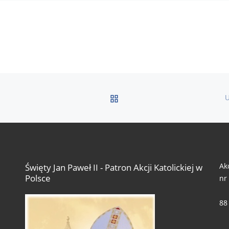
POWRÓT DO LISTY PO
Ak
Święty Jan Paweł II - Patron Akcji Katolickiej w
Polsce
nr
88