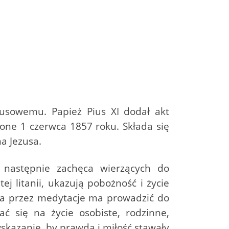
zusowemu. Papież Pius XI dodał akt
ne 1 czerwca 1857 roku. Składa się
a Jezusa.
a następnie zachęca wierzących do
j litanii, ukazują pobożność i życie
ć, a przez medytacje ma prowadzić do
ć się na życie osobiste, rodzinne,
wskazanie, by prawda i miłość stawały