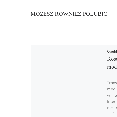
MOŻESZ RÓWNIEŻ POLUBIĆ
Opub
Kośc
modl
Trans
modli
w int
inter
niekt
pode