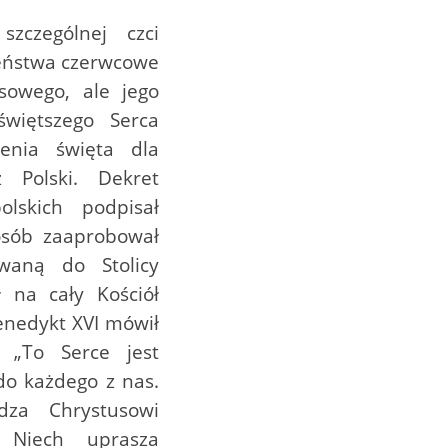
zczególnej czci
eństwa czerwcowe
sowego, ale jego
świętszego Serca
ienia święta dla
 Polski. Dekret
lskich podpisał
osób zaaprobował
waną do Stolicy
ł na cały Kościół
Benedykt XVI mówił
 „To Serce jest
do każdego z nas.
za Chrystusowi
. Niech uprasza