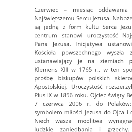
Czerwiec – miesiąc oddawania s
Najświętszemu Sercu Jezusa. Naboż
są jedną z form kultu Serca Jezu
centrum stanowi uroczystość Naj
Pana Jezusa. Inicjatywa ustanow
Kościoła powszechnego wyszła z
ustanawiający je na ziemiach po
Klemens XIII w 1765 r., w ten sp
prośbę biskupów polskich skiero
Apostolskiej. Uroczystość rozszerzy
Pius IX w 1856 roku. Ojciec święty 
7 czerwca 2006 r. do Polaków:
symbolem miłości Jezusa do Ojca i 
Niech wasza modlitwa wynagrad
ludzkie zaniedbania i grzechy