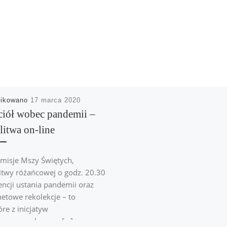
likowano
17 marca 2020
iół wobec pandemii –
itwa on-line
misje Mszy Świętych,
twy różańcowej o godz. 20.30
encji ustania pandemii oraz
netowe rekolekcje – to
óre z inicjatyw
jmowanych przez […]