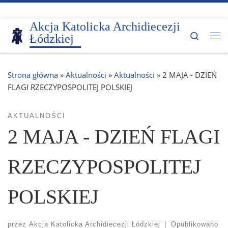
Przejdź do treści
Akcja Katolicka Archidiecezji
Search
Łódzkiej
Me
Strona główna
»
Aktualności
»
Aktualności
»
2 MAJA - DZIEŃ
FLAGI RZECZYPOSPOLITEJ POLSKIEJ
AKTUALNOŚCI
2 MAJA - DZIEŃ FLAGI
RZECZYPOSPOLITEJ
POLSKIEJ
przez
Akcja Katolicka Archidiecezji Łódzkiej
|
Opublikowano