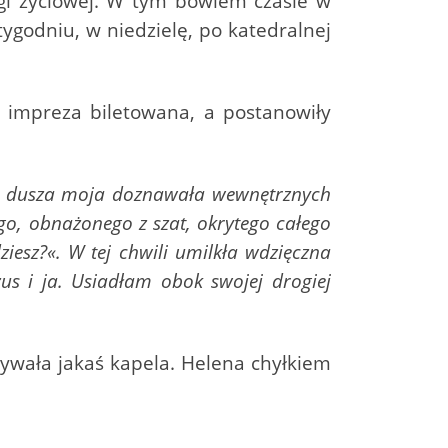
ogi życiowej. W tym bowiem czasie w
 tygodniu, w niedzielę, po katedralnej
 impreza biletowana, a postanowiły
ili, dusza moja doznawała wewnętrznych
go, obnażonego z szat, okrytego całego
iesz?«. W tej chwili umilkła wdzięczna
us i ja. Usiadłam obok swojej drogiej
rywała jakaś kapela. Helena chyłkiem