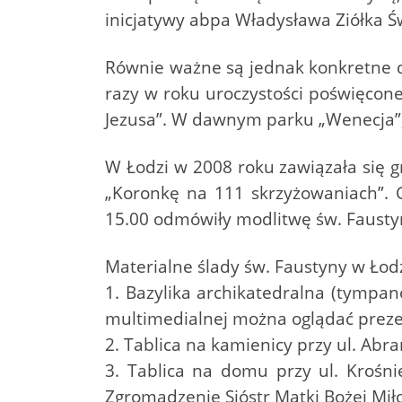
inicjatywy abpa Władysława Ziółka Ś
Równie ważne są jednak konkretne dz
razy w roku uroczystości poświęcone
Jezusa”. W dawnym parku „Wenecja”, 
W Łodzi w 2008 roku zawiązała się g
„Koronkę na 111 skrzyżowaniach”. G
15.00 odmówiły modlitwę św. Faustyny
Materialne ślady św. Faustyny w Łodz
1. Bazylika archikatedralna (tympa
multimedialnej można oglądać preze
2. Tablica na kamienicy przy ul. Ab
3. Tablica na domu przy ul. Kroś
Zgromadzenie Sióstr Matki Bożej Miło