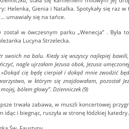
zienniczku
, stała się kamieniem milowym jej dr
try: Helenka, Gienia i Natalka. Spotykały się raz w
i… umawiały się na tańce.
y został w ówczesnym parku „Wenecja” . Była to
 koleżanka Lucyna Strzelecka.
tr swoich na balu. Kiedy się wszyscy najlepiej baw
tańczyć, nagle ujrzałam Jezusa obok, Jezusa umęczone
 »Dokąd cię będę cierpiał i dokąd mnie zwodzić będz
arzystwo, w którym się znajdowałam, pozostał Jez
 mojej, bólem głowy”. Dzienniczek (9)
epsze trwała zabawa, w muszli koncertowej przyg
 idąc i biegnąc, ruszyła w stronę łódzkiej katedry.
czka Św. Faustyny.