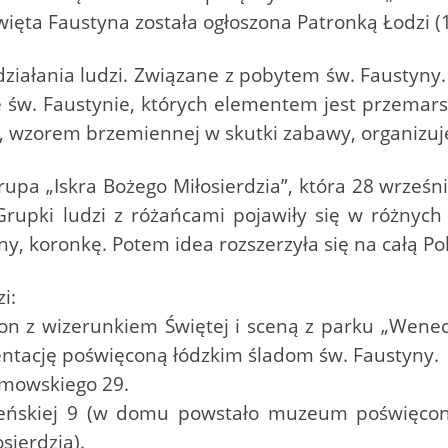
więta Faustyna została ogłoszona Patronką Łodzi (
iałania ludzi. Związane z pobytem św. Faustyny.
 św. Faustynie, których elementem jest przemarsz
wzorem brzemiennej w skutki zabawy, organizuje s
rupa „Iskra Bożego Miłosierdzia”, która 28 wrześn
rupki ludzi z różańcami pojawiły się w różnych 
, koronkę. Potem idea rozszerzyła się na całą Pols
i:
non z wizerunkiem Świętej i sceną z parku „Wenec
ntację poświęconą łódzkim śladom św. Faustyny.
ramowskiego 29.
nieńskiej 9 (w domu powstało muzeum poświęcon
sierdzia).