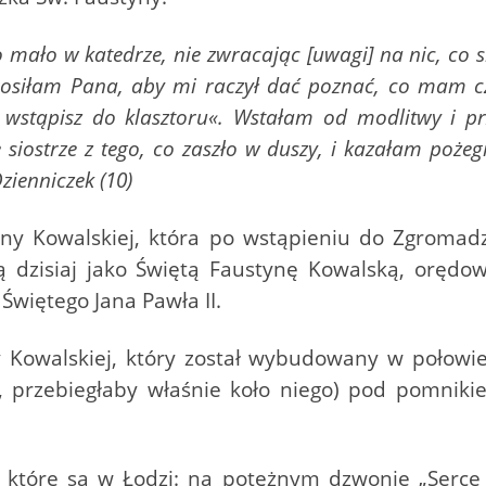
ło mało w katedrze, nie zwracając [uwagi] na nic, co
osiłam Pana, aby mi raczył dać poznać, co mam czy
wstąpisz do klasztoru«. Wstałam od modlitwy i p
siostrze z tego, co zaszło w duszy, i kazałam pożeg
zienniczek (10)
ny Kowalskiej, która po wstąpieniu do Zgromadze
ją dzisiaj jako Świętą Faustynę Kowalską, orędow
Świętego Jana Pawła II.
ny Kowalskiej, który został wybudowany w połowi
aj, przebiegłaby właśnie koło niego) pod pomnik
.
 które są w Łodzi: na potężnym dzwonie „Serce Ł