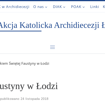
 w Archidiecezji
O nas
DIAK
POAK
Linki
K
Akcja Katolicka Archidiecezji 
Menu
akiem Świętej Faustyny w Łodzi
austyny w Łodzi
publikowano
24 listopada 2018