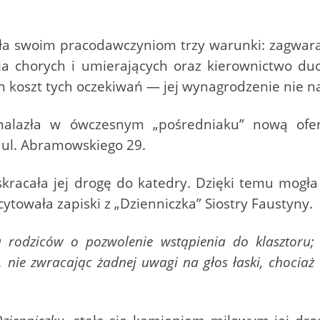
iła swoim pracodawczyniom trzy warunki: zagwar
a chorych i umierających oraz kierownictwo du
n koszt tych oczekiwań — jej wynagrodzenie nie n
alazła w ówczesnym „pośredniaku” nową ofer
y ul. Abramowskiego 29.
acała jej drogę do katedry. Dzięki temu mogła 
ytowała zapiski z „Dzienniczka” Siostry Faustyny.
ba rodziców o pozwolenie wstąpienia do klasztoru
 nie zwracając żadnej uwagi na głos łaski, chocia