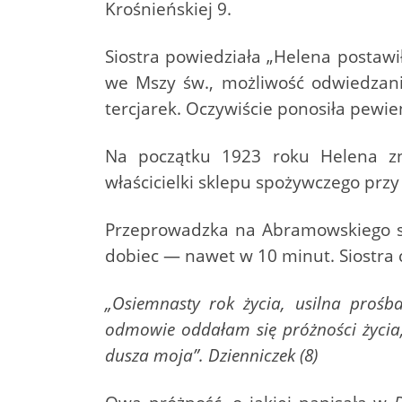
Krośnieńskiej 9.
Siostra powiedziała „Helena postaw
we Mszy św., możliwość odwiedzani
tercjarek. Oczywiście ponosiła pewie
Na początku 1923 roku Helena zn
właścicielki sklepu spożywczego prz
Przeprowadzka na Abramowskiego skr
dobiec — nawet w 10 minut. Siostra c
„Osiemnasty rok życia, usilna proś
odmowie oddałam się próżności życia,
dusza moja”. Dzienniczek (8)