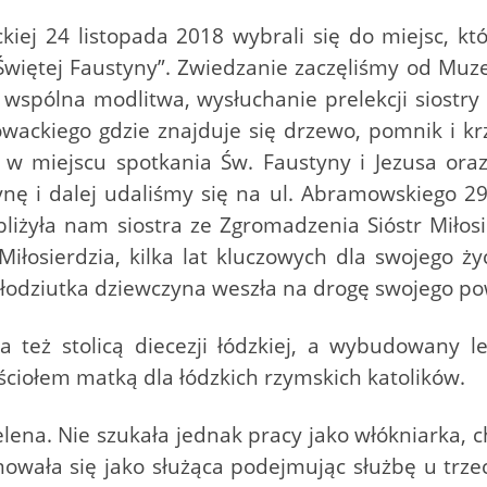
ckiej 24 listopada 2018 wybrali się do miejsc, k
Świętej Faustyny”. Zwiedzanie zaczęliśmy od Muz
 wspólna modlitwa, wysłuchanie prelekcji siostry 
wackiego gdzie znajduje się drzewo, pomnik i krz
ę w miejscu spotkania Św. Faustyny i Jezusa ora
nę i dalej udaliśmy się na ul. Abramowskiego 29 
bliżyła nam siostra ze Zgromadzenia Sióstr Miłos
iłosierdzia, kilka lat kluczowych dla swojego ży
łodziutka dziewczyna weszła na drogę swojego po
też stolicą diecezji łódzkiej, a wybudowany led
ościołem matką dla łódzkich rzymskich katolików.
lena. Nie szukała jednak pracy jako włókniarka, 
wała się jako służąca podejmując służbę u trzech