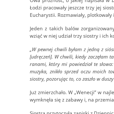
Owa próżność, o jakiej napisała w
D
Łodzi pracowały jeszcze trzy jej sios
Eucharystii. Rozmawiały, plotkowały 
Jeden z takich balów zorganizowan
wziąć w niej udział trzy siostry i ich
„W pewnej chwili byłam z jedną z siós
[udręczeń]. W chwili, kiedy zaczęłam 
ranami, który mi powiedział te słowa:
muzyka, znikło sprzed oczu moich tow
siostry, pozorując to, co zaszło w duszy
Już zmierzchało. W „Wenecji” w najl
wymknęła się z zabawy i, na przemian
Siostra przytoczyła zapiski z Dzienni