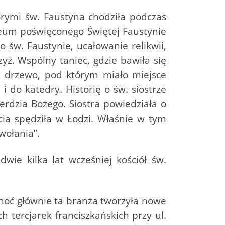
tórymi św. Faustyna chodziła podczas
eum poświęconego Świętej Faustynie
o św. Faustynie, ucałowanie relikwii,
yż. Wspólny taniec, gdzie bawiła się
z drzewo, pod którym miało miejsce
i do katedry. Historię o św. siostrze
ierdzia Bożego. Siostra powiedziała o
cia spędziła w Łodzi. Właśnie w tym
wołania”.
wie kilka lat wcześniej kościół św.
choć głównie ta branża tworzyła nowe
 tercjarek franciszkańskich przy ul.