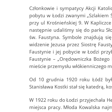
Członkowie i sympatycy Akcji Katoli
pobytu w Łodzi zwanymi „Szlakiem 
przy ul Krośnieńskiej 9. W Kapliczce
następnie udaliśmy się do parku Sło
św. Faustyna. Symbole znajdują si
widzenie Jezusa przez Siostrę Fausty
Faustynie i jej pobycie w Łodzi przy
Faustynie – „Orędowniczka Bożego M
mieście przemysłu włókienniczego m
Od 10 grudnia 1920 roku Łódź była 
Stanisława Kostki stał się katedrą, k
W 1922 roku do Łodzi przyjechała He
miejsca pracy. Młoda Kowalska najmo