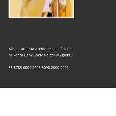
Akcja Katolicka Archidiecezji Łódzkiej
nr konta Bank Spółdzielczy w Zgierzu
88 8783 0004 0026 3098 2000 0001
Za wszelkie ofiary i wsparcie - składamy ogromne dzięki!