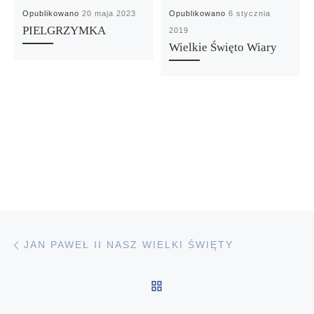
Opublikowano
20 maja 2023
Opublikowano
6 stycznia
PIELGRZYMKA
2019
Wielkie Święto Wiary
Poprzedni wpis
Nawigacja wpisu
JAN PAWEŁ II NASZ WIELKI ŚWIĘTY
POWRÓT DO LISTY PO
N