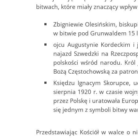
bitwach, które miały znaczący wpływ n
Zbigniewie Olesińskim, biskup
w bitwie pod Grunwaldem 15 li
ojcu Augustynie Kordeckim i 
najazd Szwedzki na Rzeczpos
polskości wśród narodu. Król 
Bożą Częstochowską za patronk
Księdzu Ignacym Skorupce, uc
sierpnia 1920 r. w czasie woj
przez Polskę i uratowała Euro
się jednym z symboli bitwy wa
Przedstawiając Kościół w walce o 