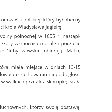
odowości polskiej, który był obecny
i króla Władysława Jagiełłę.
wojny północnej w 1655 r. nastąpił
 Góry wzmocniła morale i poczucie
rze śluby lwowskie, obierając Matkę
która miała miejsce w dniach 13-15
ydowała o zachowaniu niepodległości
w walkach przez ks. Skorupkę, stała
duchownych, którzy swoją postawą i