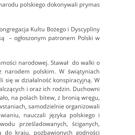
j narodu polskiego dokonywali prymas
ongregacja Kultu Bożego i Dyscypliny
tką – ogłoszonym patronem Polski w
samości narodowej. Stawał do walki o
ł z narodem polskim. W świątyniach
 się w działalność konspiracyjną. W
alczących i oraz ich rodzin. Duchowni
o, na polach bitew, z bronią wręgu,
owstaniach, samodzielnie organizowali
ianiu, nauczali języka polskiego i
wodu prześladowanych, ściganych,
u do kraju, pozbawionych godności