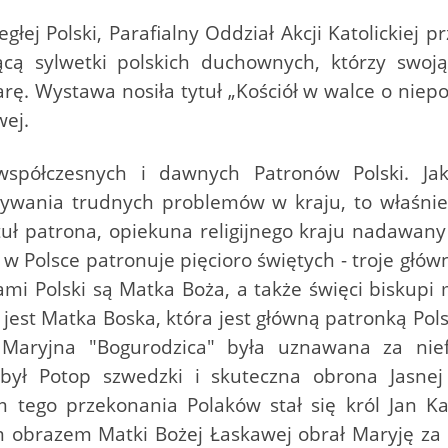
łej Polski, Parafialny Oddział Akcji Katolickiej p
cą sylwetki polskich duchownych, którzy swoją
iarę. Wystawa nosiła tytuł „Kościół w walce o niep
wej.
współczesnych i dawnych Patronów Polski. Jak 
ązywania trudnych problemów w kraju, to właśni
tuł patrona, opiekuna religijnego kraju nadawany 
w Polsce patronuje pięcioro świętych - troje głó
ami Polski są Matka Boża, a także święci biskupi 
jest Matka Boska, która jest główną patronką Pol
 Maryjna "Bogurodzica" była uznawana za nie
ył Potop szwedzki i skuteczna obrona Jasnej 
 tego przekonania Polaków stał się król Jan Ka
 obrazem Matki Bożej Łaskawej obrał Maryję za 