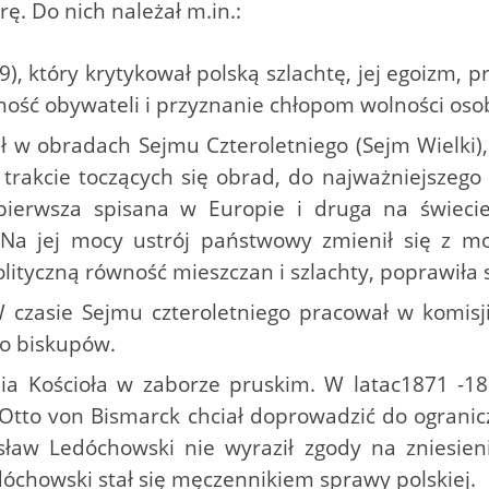
rę. Do nich należał m.in.:
69), który krytykował polską szlachtę, jej egoizm
ność obywateli i przyznanie chłopom wolności osob
iał w obradach Sejmu Czteroletniego (Sejm Wielki)
 trakcie toczących się obrad, do najważniejszego
 pierwsza spisana w Europie i druga na świec
Na jej mocy ustrój państwowy zmienił się z mo
lityczną równość mieszczan i szlachty, poprawiła 
W czasie Sejmu czteroletniego pracował w komisji
o biskupów.
ia Kościoła w zaborze pruskim. W latac1871 -18
Otto von Bismarck chciał doprowadzić do ogranic
ław Ledóchowski nie wyraził zgody na zniesienie
chowski stał się męczennikiem sprawy polskiej.