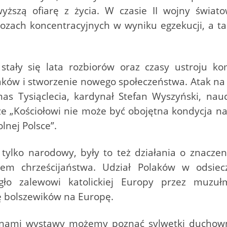
wyższą ofiarę z życia. W czasie II wojny świ
ozach koncentracyjnych w wyniku egzekucji, a t
ki stały się lata rozbiorów oraz czasy ustroju 
ków i stworzenie nowego społeczeństwa. Atak na
as Tysiąclecia, kardynał Stefan Wyszyński, nauc
 że „Kościołowi nie może być obojętna kondycja 
lnej Polsce”.
tylko narodowy, były to też działania o znacze
em chrześcijaństwa. Udział Polaków w odsiec
iegło zalewowi katolickiej Europy przez muz
ę bolszewików na Europę.
rynami wystawy możemy poznać sylwetki duchownyc