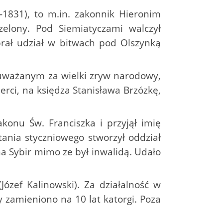
-1831), to m.in. zakonnik Hieronim
zelony. Pod Siemiatyczami walczył
rał udział w bitwach pod Olszynką
 uważanym za wielki zryw narodowy,
ci, na księdza Stanisława Brzózkę,
konu Św. Franciszka i przyjął imię
ania styczniowego stworzył oddział
 na Sybir mimo ze był inwalidą. Udało
(Józef Kalinowski). Za działalność w
 zamieniono na 10 lat katorgi. Poza