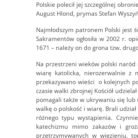
Polskie polecił jej szczególnej obr
August Hlond, prymas Stefan Wyszyń
Najmłodszym patronem Polski jest św
Sakramentów ogłosiła w 2002 r. op
1671 – należy on do grona tzw. dru
Na przestrzeni wieków polski naród 
wiarę katolicka, nierozerwalnie z
przekazywano wieści o kolejnych po
czasie walki zbrojnej Kościół udziel
pomagali także w ukrywaniu się lub
walkę o polskość i wiarę. Brali udzi
różnego typu wystąpienia. Czynnie
katechizmu mimo zakazów i grożą
przetrzymywanych w więzieniu, to