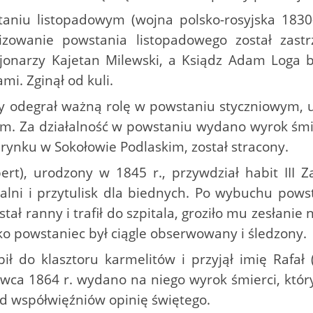
staniu listopadowym (wojna polsko-rosyjska 1830
nizowanie powstania listopadowego został zastr
jonarzy Kajetan Milewski, a Ksiądz Adam Loga b
i. Zginął od kuli.
óry odegrał ważną rolę w powstaniu styczniowym,
m. Za działalność w powstaniu wydano wyrok śmier
 rynku w Sokołowie Podlaskim, został stracony.
rt), urodzony w 1845 r., przywdział habit III Za
alni i przytulisk dla biednych. Po wybuchu powst
ał ranny i trafił do szpitala, groziło mu zesłanie
ako powstaniec był ciągle obserwowany i śledzony.
pił do klasztoru karmelitów i przyjął imię Rafał 
ca 1864 r. wydano na niego wyrok śmierci, który
ód współwięźniów opinię świętego.