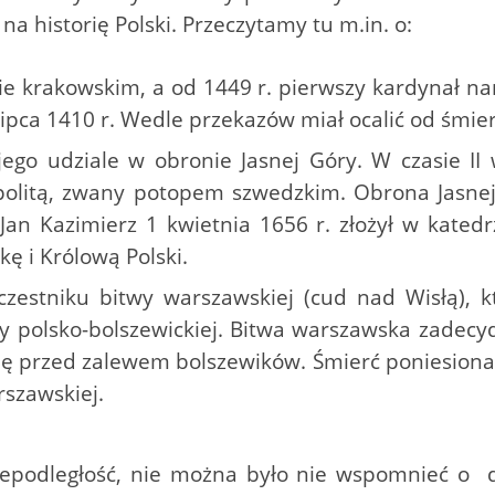
a historię Polski. Przeczytamy tu m.in. o:
ie krakowskim, a od 1449 r. pierwszy kardynał nar
pca 1410 r. Wedle przekazów miał ocalić od śmierc
jego udziale w obronie Jasnej Góry. W czasie II 
politą, zwany potopem szwedzkim. Obrona Jasnej
Jan Kazimierz 1 kwietnia 1656 r. złożył w kated
ę i Królową Polski.
zestniku bitwy warszawskiej (cud nad Wisłą), 
ny polsko-bolszewickiej. Bitwa warszawska zadec
pę przed zalewem bolszewików. Śmierć poniesiona 
rszawskiej.
niepodległość, nie można było nie wspomnieć o 