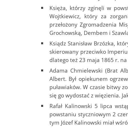
Księża, którzy zginęli w pow
Wojtkiewicz, który za zorga
przełożony Zgromadzenia Mis
Grochowską, Dembem i Szawlam
Ksiądz Stanisław Brzózka, kt
skierowany przeciwko Imperiu
dlatego też 23 maja 1865 r. na
Adama Chmielewski (Brat Albe
Albert. Był opiekunem ogrzew
puławiaków. W czasie bitwy zost
się go wydostać z więzienia. J
Rafał Kalinowski 5 lipca wstą
powstaniu styczniowym 2 czerw
tym Józef Kalinowski miał wśr