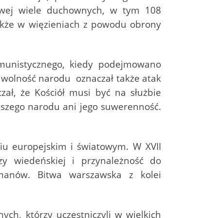
atowej wiele duchownych, w tym 108
akże w więzieniach z powodu obrony
komunistycznego, kiedy podejmowano
 wolność narodu oznaczał także atak
zał, że Kościół musi być na służbie
naszego narodu ani jego suwerenność.
niu europejskim i światowym. W XVII
zy wiedeńskiej i przynależność do
ułmanów. Bitwa warszawska z kolei
h, którzy uczestniczyli w wielkich