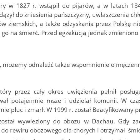
tóry w 1827 r. wstąpił do pijarów, a w latach 18
 dążył do zniesienia pańszczyzny, uwłaszczenia ch
ków ziemskich, a także odzyskania przez Polskę ni
y go na śmierć. Przed egzekucją jednak zmienion
wy, możemy odnaleźć także wspomnienie o męczenni
który przez cały okres uwięzienia pełnił posł
ał potajemnie msze i udzielał komunii. W czasi
ie płuc i zmarł. W 1999 r. został Beatyfikowany pr
 został wywieziony do obozu w Dachau. Gdy za
ł do rewiru obozowego dla chorych i otrzymał śmi