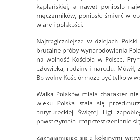
kapłańskiej, a nawet poniosło naj
męczenników, poniosło śmierć w ob
wiary i polskości.
Najtragiczniejsze w dziejach Pols
brutalne próby wynarodowienia Pola
na wolność Kościoła w Polsce. Prym
człowieka, rodziny i narodu. Mówił,
Bo wolny Kościół może być tylko w wo
Walka Polaków miała charakter nie 
wieku Polska stała się przedmurz
antytureckiej Świętej Ligi zapob
powstrzymała rozprzestrzenienie si
Zaznajamiając się z kolejnymi wit