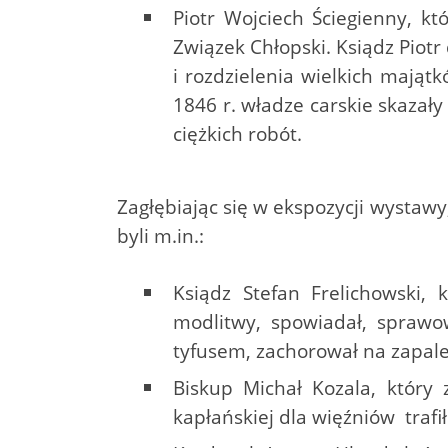
Piotr Wojciech Ściegienny, k
Związek Chłopski. Ksiądz Piotr
i rozdzielenia wielkich mająt
1846 r. władze carskie skazał
ciężkich robót.
Zagłębiając się w ekspozycji wysta
byli m.in.:
Ksiądz Stefan Frelichowski, 
modlitwy, spowiadał, sprawow
tyfusem, zachorował na zapalen
Biskup Michał Kozala, który
kapłańskiej dla więźniów trafi