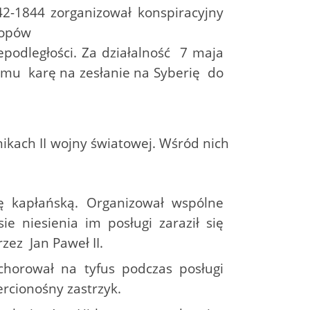
42-1844 zorganizował konspiracyjny
łopów
epodległości. Za działalność 7 maja
o mu karę na zesłanie na Syberię do
kach II wojny światowej. Wśród nich
ugę kapłańską. Organizował wspólne
e niesienia im posługi zaraził się
zez Jan Paweł II.
chorował na tyfus podczas posługi
ercionośny zastrzyk.