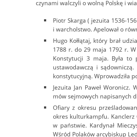
czynami walczyli o wolną Polskę i wia
Piotr Skarga ( jezuita 1536-15
i warcholstwo. Apelował o rów
Hugo Kołłątaj, który brał udz
1788 r. do 29 maja 1792 r. W
Konstytucji 3 maja. Była to
ustawodawczą i sądowniczą. 
konstytucyjną. Wprowadziła po
Jezuita Jan Paweł Woronicz. 
mów sejmowych napisanych d
Ofiary z okresu prześladowan
okres kulturkampfu. Kanclerz 
w państwie. Kardynał Mieczys
Wśród Polaków arcybiskup Ledó