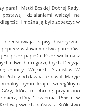
rzy parafii Matki Boskiej Dobrej Rady,
 postawą i działaniami walczyli na
odległość” i można ją było zobaczyć w
przedstawiają zapisy historyczne,
e poprzez wstawiennictwo patronów,
jest przez papieża. Przez wieki nasz
wnych i dwóch drugorzędnych. Decyzją
męczennicy - Wojciech i Stanisław. W
ski. Polacy od dawna uznawali Maryję
formalny hymn kraju. Szczególnym
Góry, którą to obronę przypisano
zimierz, który 1 kwietnia 1656 r. w
Królową swoich państw, a Królestwo