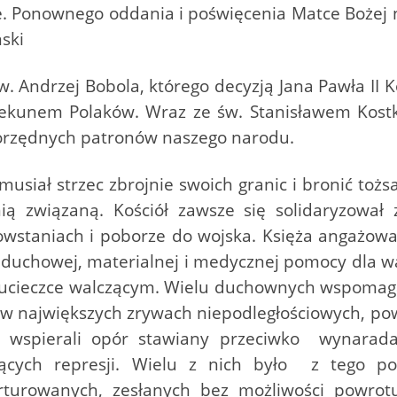
onie. Ponownego oddania i poświęcenia Matce Boże
ski
. Andrzej Bobola, którego decyzją Jana Pawła II K
iekunem Polaków. Wraz ze św. Stanisławem Kos
gorzędnych patronów naszego narodu.
musiał strzec zbrojnie swoich granic i bronić toż
 nią związaną. Kościół zawsze się solidaryzowa
wstaniach i poborze do wojska. Księża angażowali
ał duchowej, materialnej i medycznej pomocy dla w
 ucieczce walczącym. Wielu duchownych wspomagał
ał w największych zrywach niepodległościowych, p
 wspierali opór stawiany przeciwko wynaradaw
cych represji. Wielu z nich było z tego po
rturowanych, zesłanych bez możliwości powrot