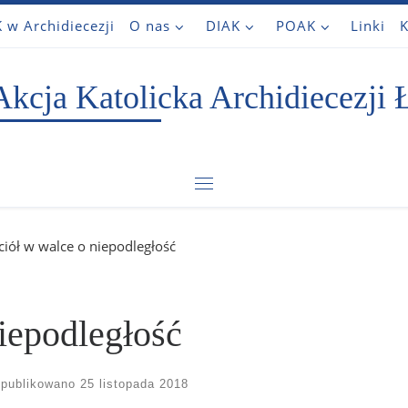
 w Archidiecezji
O nas
DIAK
POAK
Linki
K
Akcja Katolicka Archidiecezji 
Menu
ciół w walce o niepodległość
iepodległość
publikowano
25 listopada 2018