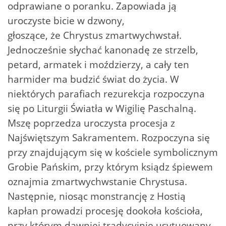
odprawiane o poranku. Zapowiada ją
uroczyste bicie w dzwony,
głoszące, że Chrystus zmartwychwstał.
Jednocześnie słychać kanonadę ze strzelb,
petard, armatek i moździerzy, a cały ten
harmider ma budzić świat do życia. W
niektórych parafiach rezurekcja rozpoczyna
się po Liturgii Światła w Wigilię Paschalną.
Mszę poprzedza uroczysta procesja z
Najświętszym Sakramentem. Rozpoczyna się
przy znajdującym się w kościele symbolicznym
Grobie Pańskim, przy którym ksiądz śpiewem
oznajmia zmartwychwstanie Chrystusa.
Następnie, niosąc monstrancję z Hostią
kapłan prowadzi procesję dookoła kościoła,
przy którym dawniej tradycyjnie usytuowany