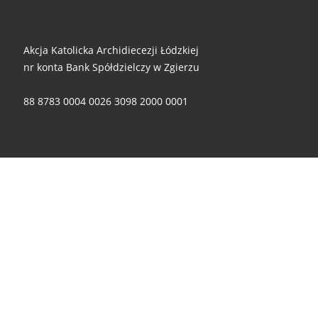
Akcja Katolicka Archidiecezji Łódzkiej
nr konta Bank Spółdzielczy w Zgierzu
88 8783 0004 0026 3098 2000 0001
Za wszelkie ofiary i wsparcie - składamy ogromne dzięki!
© 2026
Akcja Katolicka Archidiecezji Łódzkiej
– Wszelkie
prawa zastrzeżone