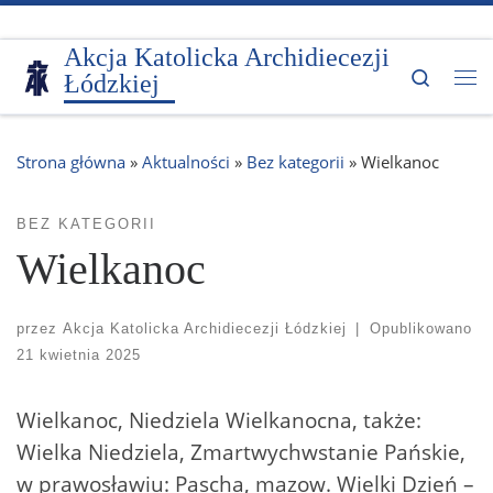
Przejdź do treści
Akcja Katolicka Archidiecezji
Search
Łódzkiej
Me
Strona główna
»
Aktualności
»
Bez kategorii
»
Wielkanoc
BEZ KATEGORII
Wielkanoc
przez
Akcja Katolicka Archidiecezji Łódzkiej
|
Opublikowano
21 kwietnia 2025
Wielkanoc, Niedziela Wielkanocna, także:
Wielka Niedziela, Zmartwychwstanie Pańskie,
w prawosławiu: Pascha, mazow. Wielki Dzień –