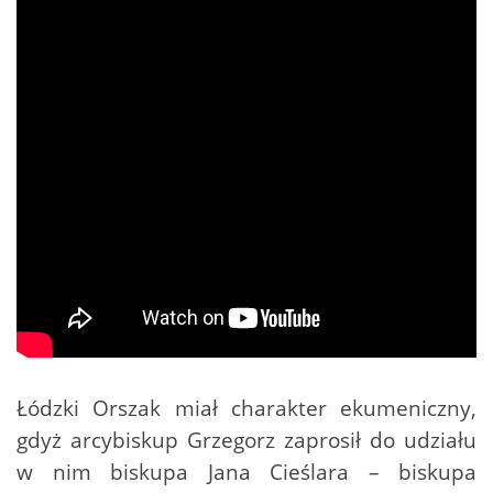
Łódzki Orszak miał charakter ekumeniczny,
gdyż arcybiskup Grzegorz zaprosił do udziału
w nim biskupa Jana Cieślara – biskupa