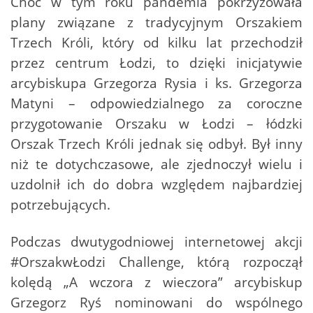
Choć w tym roku pandemia pokrzyżowała
plany związane z tradycyjnym Orszakiem
Trzech Króli, który od kilku lat przechodził
przez centrum Łodzi, to dzięki inicjatywie
arcybiskupa Grzegorza Rysia i ks. Grzegorza
Matyni – odpowiedzialnego za coroczne
przygotowanie Orszaku w Łodzi – łódzki
Orszak Trzech Króli jednak się odbył. Był inny
niż te dotychczasowe, ale zjednoczył wielu i
uzdolnił ich do dobra względem najbardziej
potrzebujących.
Podczas dwutygodniowej internetowej akcji
#OrszakwŁodzi Challenge, którą rozpoczął
kolędą „A wczora z wieczora” arcybiskup
Grzegorz Ryś nominowani do wspólnego