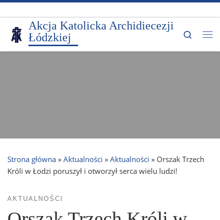
Przejdź do treści
Akcja Katolicka Archidiecezji
Search
Łódzkiej
Me
Strona główna
»
Aktualności
»
Aktualności
»
Orszak Trzech
Króli w Łodzi poruszył i otworzył serca wielu ludzi!
AKTUALNOŚCI
Orszak Trzech Króli w