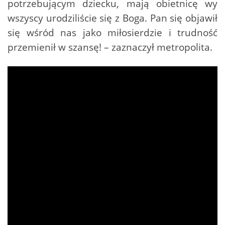
potrzebującym dziecku, mają obietnicę wy
wszyscy urodziliście się z Boga. Pan się objawił
się wśród nas jako miłosierdzie i trudność
przemienił w szansę! – zaznaczył metropolita.