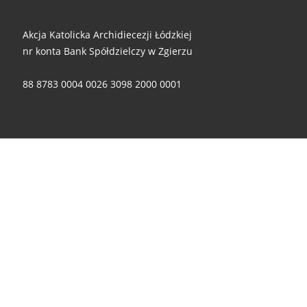
Akcja Katolicka Archidiecezji Łódzkiej
nr konta Bank Spółdzielczy w Zgierzu
88 8783 0004 0026 3098 2000 0001
Za wszelkie ofiary i wsparcie - składamy ogromne dzięki!
© 2026
Akcja Katolicka Archidiecezji Łódzkiej
– Wszelkie
prawa zastrzeżone
Oparte na
WP
– Zaprojektowano z
Motyw Customizr