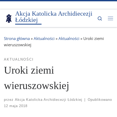
Przejdź do treści
Akcja Katolicka Archidiecezji
Search
Łódzkiej
Me
Strona główna
»
Aktualności
»
Aktualności
»
Uroki ziemi
wieruszowskiej
AKTUALNOŚCI
Uroki ziemi
wieruszowskiej
przez
Akcja Katolicka Archidiecezji Łódzkiej
|
Opublikowano
12 maja 2018