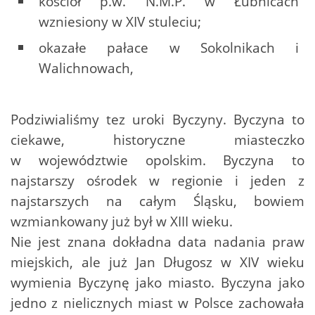
kościół p.w. N.M.P. w Łubnicach
wzniesiony w XIV stuleciu;
okazałe pałace w Sokolnikach i
Walichnowach,
Podziwialiśmy tez uroki Byczyny. Byczyna to
ciekawe, historyczne miasteczko
w województwie opolskim. Byczyna to
najstarszy ośrodek w regionie i jeden z
najstarszych na całym Śląsku, bowiem
wzmiankowany już był w XIII wieku.
Nie jest znana dokładna data nadania praw
miejskich, ale już Jan Długosz w XIV wieku
wymienia Byczynę jako miasto. Byczyna jako
jedno z nielicznych miast w Polsce zachowała