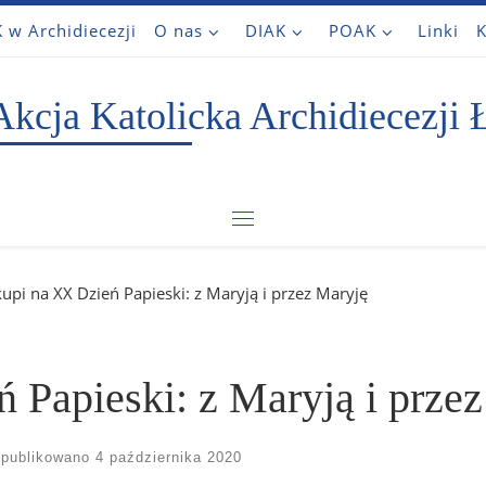
 w Archidiecezji
O nas
DIAK
POAK
Linki
K
Akcja Katolicka Archidiecezji 
Menu
kupi na XX Dzień Papieski: z Maryją i przez Maryję
 Papieski: z Maryją i prze
publikowano
4 października 2020