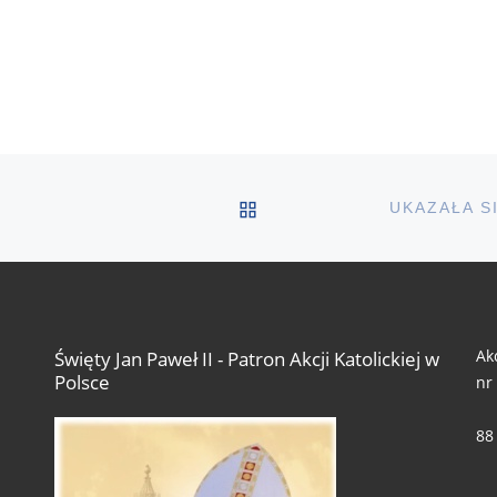
POWRÓT DO LISTY PO
Ak
Święty Jan Paweł II - Patron Akcji Katolickiej w
Polsce
nr
88