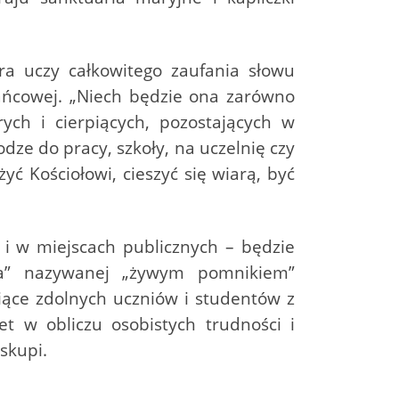
óra uczy całkowitego zaufania słowu
żańcowej. „Niech będzie ona zarówno
ych i cierpiących, pozostających w
odze do pracy, szkoły, na uczelnię czy
ć Kościołowi, cieszyć się wiarą, być
 i w miejscach publicznych – będzie
cia” nazywanej „żywym pomnikiem”
siące zdolnych uczniów i studentów z
t w obliczu osobistych trudności i
skupi.