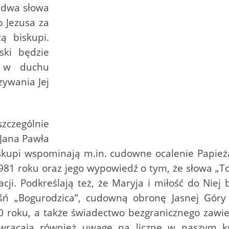
e dwa słowa
o Jezusa za
ą biskupi.
ski będzie
e w duchu
zywania Jej
szczególnie
 Jana Pawła
 Biskupi wspominają m.in. cudowne ocalenie Papie
981 roku oraz jego wypowiedź o tym, że słowa „T
ji. Podkreślają też, że Maryja i miłość do Niej 
eśń „Bogurodzica”, cudowną obronę Jasnej Góry
 roku, a także świadectwo bezgranicznego zawier
Zwracają również uwagę na liczne w naszym kra