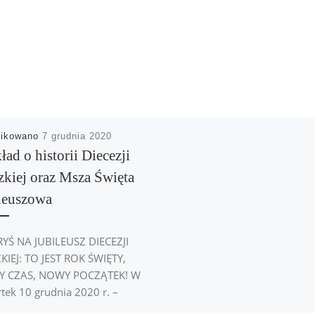
likowano
7 grudnia 2020
ad o historii Diecezji
kiej oraz Msza Święta
leuszowa
YŚ NA JUBILEUSZ DIECEZJI
IEJ: TO JEST ROK ŚWIĘTY,
 CZAS, NOWY POCZĄTEK! W
tek 10 grudnia 2020 r. –
dnie […]