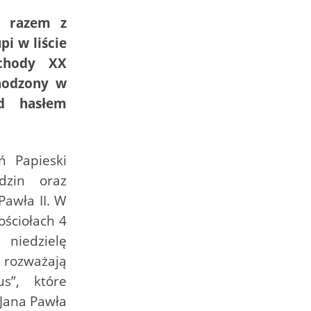
t razem z
pi w liście
bchody XX
chodzony w
od hasłem
ń Papieski
dzin oraz
Pawła II. W
ościołach 4
iedzielę
 rozważają
s”, które
 Jana Pawła