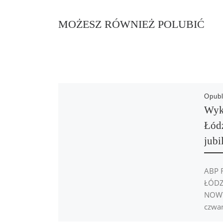
MOŻESZ RÓWNIEŻ POLUBIĆ
Opub
Wykł
Łódz
jubi
ABP R
ŁÓDZK
NOWY
czwar
dokła