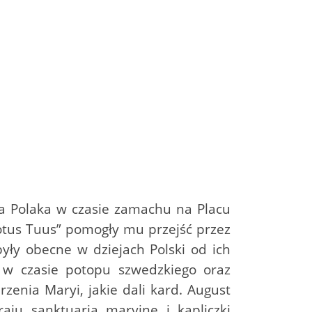
ża Polaka w czasie zamachu na Placu
otus Tuus” pomogły mu przejść przez
były obecne w dziejach Polski od ich
 w czasie potopu szwedzkiego oraz
zenia Maryi, jakie dali kard. August
ju sanktuaria maryjne i kapliczki