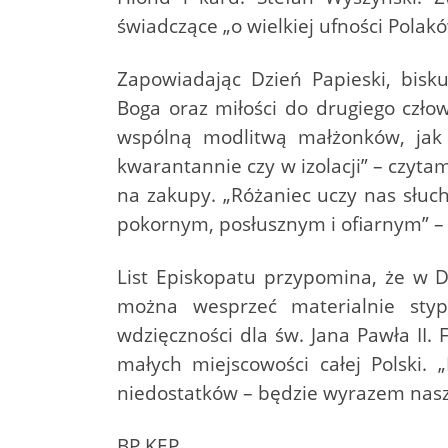
świadczące „o wielkiej ufności Pola
Zapowiadając Dzień Papieski, bisku
Boga oraz miłości do drugiego czło
wspólną modlitwą małżonków, jak i
kwarantannie czy w izolacji” – czytam
na zakupy. „Różaniec uczy nas słuch
pokornym, posłusznym i ofiarnym” –
List Episkopatu przypomina, że w D
można wesprzeć materialnie styp
wdzięczności dla św. Jana Pawła II.
małych miejscowości całej Polski.
niedostatków – będzie wyrazem naszej
BP KEP