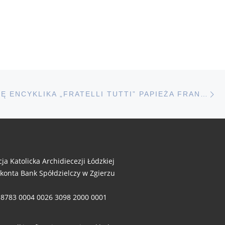
uczestniczyli w Ogólnopolskiej
Pielgrzymce […]
N
STÓW
UKAZAŁA SIĘ ENCYKLIKA „FRATELLI TUTTI” PAPIEŻA FRANCISZKA
cja Katolicka Archidiecezji Łódzkiej
 konta Bank Spółdzielczy w Zgierzu
 8783 0004 0026 3098 2000 0001