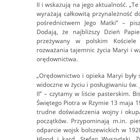
II i wskazują na jego aktualność. „T
wyrażają całkowitą przynależność d
pośrednictwem Jego Matki” – pisz
Dodają, że najbliższy Dzień Papie
przeżywany w polskim Kościel
rozważania tajemnic życia Maryi i w
orędownictwa.
„Orędownictwo i opieka Maryi były 
widoczne w życiu i posługiwaniu św.
II” – czytamy w liście pasterskim.
Świętego Piotra w Rzymie 13 maja 1
trudne doświadczenia wojny i okupac
początków. Przypominają m.in. pi
odparcie wojsk bolszewickich w 1920
Hlond i kard. Stefan Wyszyński. 