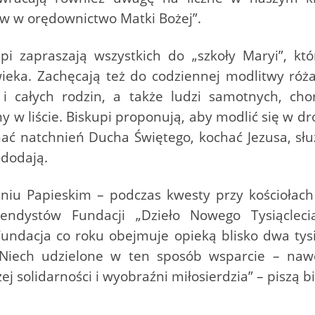
ków w orędownictwo Matki Bożej”.
pi zapraszają wszystkich do „szkoły Maryi”, kt
wieka. Zachęcają też do codziennej modlitwy ró
 całych rodzin, a także ludzi samotnych, chor
y w liście. Biskupi proponują, aby modlić się w dr
ać natchnień Ducha Świętego, kochać Jezusa, służy
 dodają.
niu Papieskim – podczas kwesty przy kościołach
endystów Fundacji „Dzieło Nowego Tysiącle
 Fundacja co roku obejmuje opieką blisko dwa ty
 „Niech udzielone w ten sposób wsparcie – nawe
 solidarności i wyobraźni miłosierdzia” – piszą bi