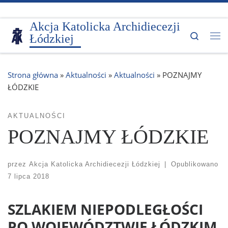
Przejdź do treści
Akcja Katolicka Archidiecezji
Search
Łódzkiej
Me
Strona główna
»
Aktualności
»
Aktualności
»
POZNAJMY
ŁÓDZKIE
AKTUALNOŚCI
POZNAJMY ŁÓDZKIE
przez
Akcja Katolicka Archidiecezji Łódzkiej
|
Opublikowano
7 lipca 2018
SZLAKIEM NIEPODLEGŁOŚCI
PO WOJEWÓDZTWIE ŁÓDZKIM