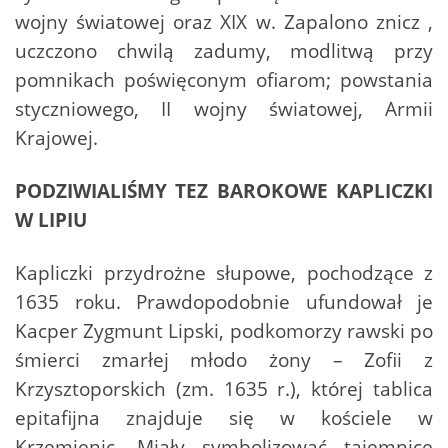
wojny światowej oraz XIX w. Zapalono znicz ,
uczczono chwilą zadumy, modlitwą przy
pomnikach poświęconym ofiarom; powstania
styczniowego, II wojny światowej, Armii
Krajowej.
PODZIWIALIŚMY TEZ BAROKOWE KAPLICZKI
W LIPIU
Kapliczki przydrożne słupowe, pochodzące z
1635 roku. Prawdopodobnie ufundował je
Kacper Zygmunt Lipski, podkomorzy rawski po
śmierci zmarłej młodo żony – Zofii z
Krzysztoporskich (zm. 1635 r.), której tablica
epitafijna znajduje się w kościele w
Krzemienic. Miały symbolizować tajemnice