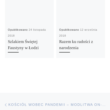
Opublikowano
24 listopada
Opublikowano
12 września
2018
2018
Szlakiem Świętej
Razem ku radości z
Faustyny w Łodzi
narodzenia
Poprzedni wpis
Nawigacja wpisu
KOŚCIÓŁ WOBEC PANDEMII – MODLITWA ON-LINE