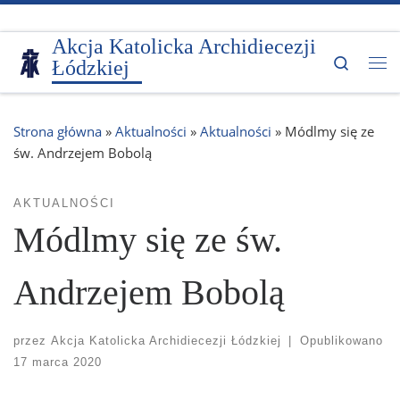
Przejdź do treści
Akcja Katolicka Archidiecezji
Search
Łódzkiej
Me
Strona główna
»
Aktualności
»
Aktualności
»
Módlmy się ze
św. Andrzejem Bobolą
AKTUALNOŚCI
Módlmy się ze św.
Andrzejem Bobolą
przez
Akcja Katolicka Archidiecezji Łódzkiej
|
Opublikowano
17 marca 2020