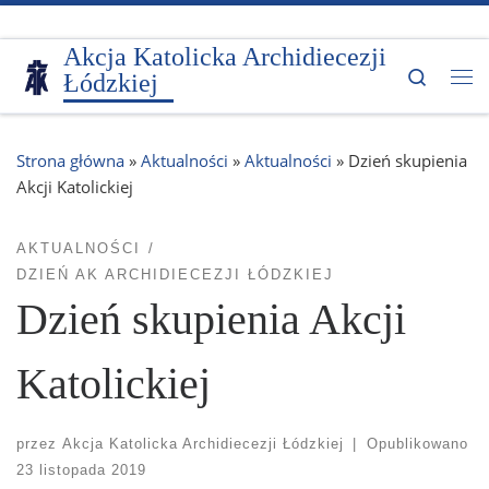
Przejdź do treści
Akcja Katolicka Archidiecezji
Search
Łódzkiej
Me
Strona główna
»
Aktualności
»
Aktualności
»
Dzień skupienia
Akcji Katolickiej
AKTUALNOŚCI
DZIEŃ AK ARCHIDIECEZJI ŁÓDZKIEJ
Dzień skupienia Akcji
Katolickiej
przez
Akcja Katolicka Archidiecezji Łódzkiej
|
Opublikowano
23 listopada 2019