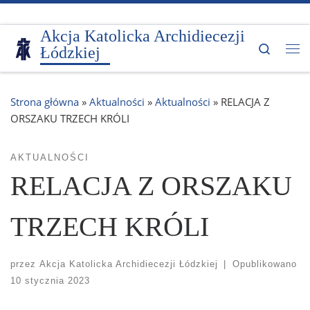
Przejdź do treści
Akcja Katolicka Archidiecezji
Search
Łódzkiej
Me
Strona główna
»
Aktualności
»
Aktualności
»
RELACJA Z
ORSZAKU TRZECH KRÓLI
AKTUALNOŚCI
RELACJA Z ORSZAKU
TRZECH KRÓLI
przez
Akcja Katolicka Archidiecezji Łódzkiej
|
Opublikowano
10 stycznia 2023