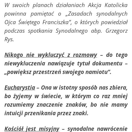
W swoich planach działaniach Akcja Katolicka
powinna pamiętać o
„Zasadach synodalnych
Ojca Świętego Franciszka”, o których powiedział
podczas spotkania Synodalnego abp. Grzegorz
Rys.
Nikogo nie wykluczyć z rozmowy
– do tego
niewykluczenia nawiązuje tytuł dokumentu –
„powiększ przestrzeń swojego namiotu”.
Eucharystia
– Ona w istotny sposób nas zbiera,
bo żyjemy w świecie, w którym co raz mniej
rozumiemy znaczenie znaków, bo nie mamy
intuicji przenikania przez znaki.
Kościół jest misyjny
– synodalne nawrócenie