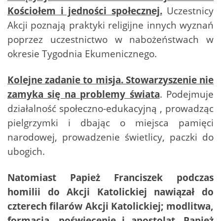
Kościołem i jedności społecznej.
Uczestnicy
Akcji poznają praktyki religijne innych wyznań
poprzez uczestnictwo w nabożeństwach w
okresie Tygodnia Ekumenicznego.
Kolejne zadanie to misja. Stowarzyszenie nie
zamyka się na problemy świata
. Podejmuje
działalność społeczno-edukacyjną , prowadząc
pielgrzymki i dbając o miejsca pamięci
narodowej, prowadzenie świetlicy, paczki do
ubogich.
Natomiast Papież Franciszek podczas
homilii do Akcji Katolickiej nawiązał do
czterech filarów Akcji Katolickiej; modlitwa,
formacja, poświęcenie i apostolat. Papież