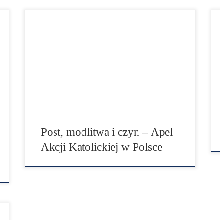
„Wezwanie do modlitwy i postu w intencji
pokoju w Ukrainie oraz pomoc dla uchodźców
wojennych przybywających do Polski”, to
kluczowe zagadnienia nadzwyczajnego
zebrania Rady Stałej Konferencji Episkopatu
Polski, które miało miejsce 25 lutego br.
Biskupi z całą mocą i stanowczością potępili
„barbarzyńską decyzję prezydenta Rosji o
rozpoczęciu działań militarnych przeciwko […]
Post, modlitwa i czyn – Apel
Akcji Katolickiej w Polsce