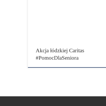
koronawirusem, Caritas w Polsce uruchomiła
kampanię #PomocDlaSeniora. Na start akcji,
skierowanej do osób starszych, które w
obecnej sytuacji wymagają szczególnej troski i
opieki, każda z 40 Caritas diecezjalnych
otrzymała z Caritas Polska po 25 tysięcy
złotych – w sumie milion złotych. Równolegle
organizacja uruchomiła zbiórkę […]
Akcja łódzkiej Caritas
#PomocDlaSeniora