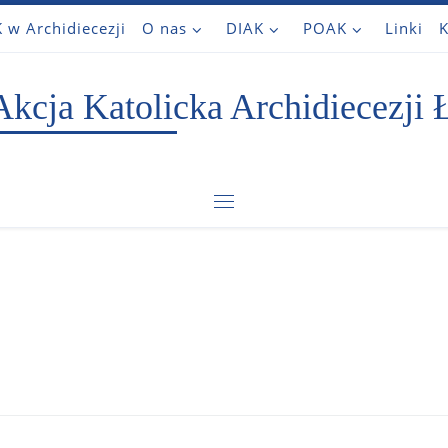
 w Archidiecezji
O nas
DIAK
POAK
Linki
K
Akcja Katolicka Archidiecezji 
Menu