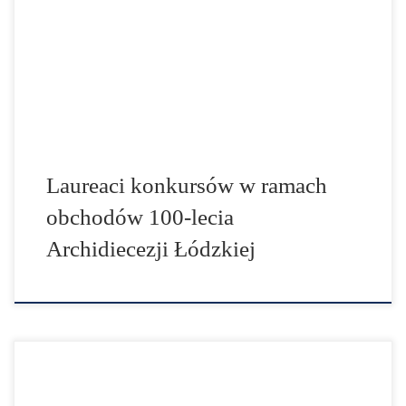
literackiego.pdf" width="100%" height="1100"]
[googlepdf url="https://aklodz.pl/wp-
content/uploads/2021/12/www-wyniki-konkursu-
plastycznego.pdf" width="100%" height="1100"]
Laureaci konkursów w ramach
obchodów 100-lecia
Archidiecezji Łódzkiej
Do pobrania [googlepdf url="https://aklodz.pl/wp-
content/uploads/2021/10/Regulamin-Konkursu-