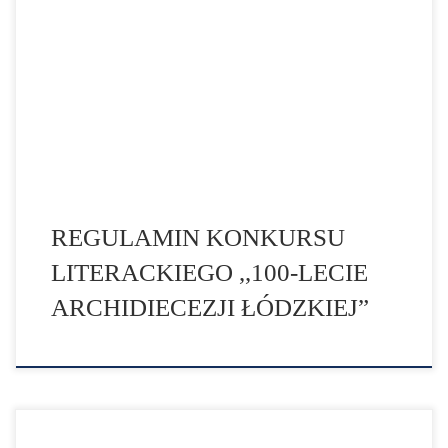
Literackiego-100-LECIE-ARCHIDIECEZJI-LODZKIEJ.pdf"
width="100%" height="1100"] ZAŁĄCZNIKI Do pobrania
[googlepdf url="https://aklodz.pl/wp-
content/uploads/2021/10/Zalaczniki-regulaminu-
literackiego-100-lecie-Archidiecezji-Lodzkiej.pdf"
width="100%" height="1100"]
REGULAMIN KONKURSU
LITERACKIEGO ,,100-LECIE
ARCHIDIECEZJI ŁÓDZKIEJ”