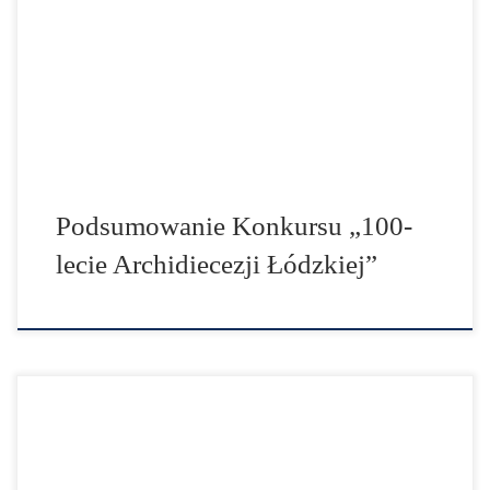
Archidiecezji Łódzkiej”. Konkurs zorganizowano w roku
obchodów Jubileuszu Archidiecezji podjętych przez
Księdza Arcybiskupa Grzegorza Rysia. Na
podsumowanie konkursu zaproszono uczestników
nagrodzonych prac w Konkursie Plastycznym i
Literackim ich opiekunów, nauczycieli, […]
Podsumowanie Konkursu „100-
lecie Archidiecezji Łódzkiej”
[googlepdf url="https://aklodz.pl/wp-
content/uploads/2021/12/www-wyniki-konkursu-