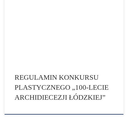
Do pobrania [googlepdf url="https://aklodz.pl/wp-
content/uploads/2021/10/Regulamin-Konkursu-
Plastycznego-100-Lecie-archidiecezji-Lodzkiej.pdf"
width="100%" height="1100"]
REGULAMIN KONKURSU
PLASTYCZNEGO „100-LECIE
ARCHIDIECEZJI ŁÓDZKIEJ”