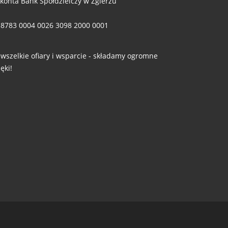
 konta Bank Spółdzielczy w Zgierzu
 8783 0004 0026 3098 2000 0001
 wszelkie ofiary i wsparcie - składamy ogromne
ęki!