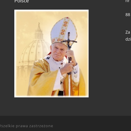
Polsce
nr
88
Za
dzi
szelkie prawa zastrzeżone