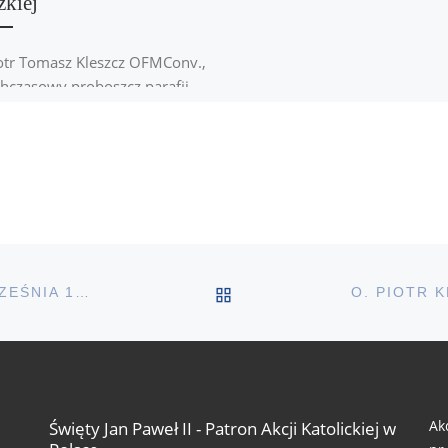
kiej
otr Tomasz Kleszcz OFMConv.,
hczasowy proboszcz parafii
 Bożej Anielskiej w Łodzi, oraz
bigniew Daniel Wołkowicz,
chczasowy moderator roku
deutycznego […]
POWRÓT DO LISTY PO
ROCZNICA NAPAŚCI ZSRR NA POLSKĘ 17-GO WRZEŚNIA 1939R.
Ak
Święty Jan Paweł II - Patron Akcji Katolickiej w