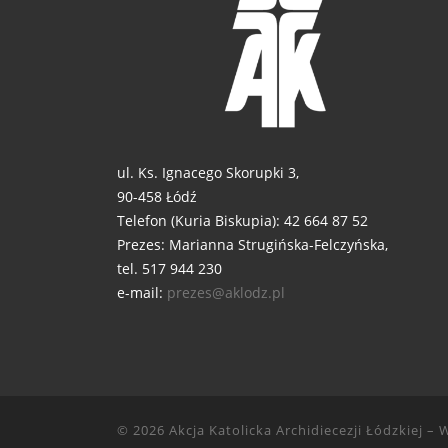
ul. Ks. Ignacego Skorupki 3,
90-458 Łódź
Telefon (Kuria Biskupia): 42 664 87 52
Prezes: Marianna Strugińska-Felczyńska,
tel. 517 944 230
e-mail:
prezes@aklodz.pl
© 2026
Akcja Katolicka Archidiecezji Łódzkiej
– W