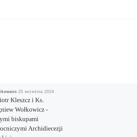
likowano
25 września 2024
iotr Kleszcz i Ks.
gniew Wołkowicz -
ymi biskupami
cniczymi Archidiecezji