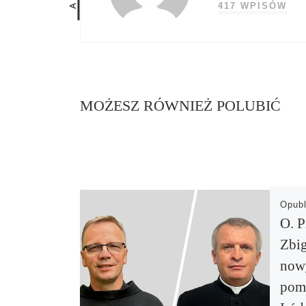
417 WPISÓW
MOŻESZ RÓWNIEŻ POLUBIĆ
Opub
O. P
Zbi
now
pomo