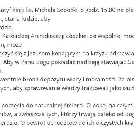
tyfikacji ks. Michała Sopoćki, o godz. 15.00 na pla
h, staną ludzie, aby
dzia.
Katolickiej Archidiecezji Łódzkiej do wspólnej modl
em, może
ołączyć się z Jezusem konającym na krzyżu odmawia
; Aby w Panu Bogu pokładać nadzieję stawiając G
m.
kwentnie bronił depozytu wiary i moralności. Za bi
ych, aby sprawowanie władzy traktowali jako słu
poczęcia do naturalnej śmierci. O pokój na całym
niów, a zwłaszcza tych, którzy trwają daleko od B
ierdzie. O powrót uchodźców do ich ojczystych kr