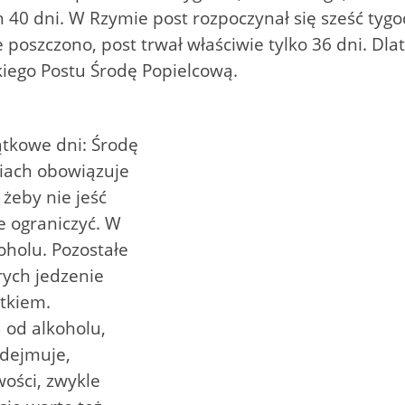
h 40 dni. W Rzymie post rozpoczynał się sześć tyg
ie poszczono, post trwał właściwie tylko 36 dni. D
kiego Postu Środę Popielcową.
ątkowe dni: Środę
niach obowiązuje
, żeby nie jeść
e ograniczyć. W
oholu. Pozostałe
rych jedzenie
tkiem.
 od alkoholu,
odejmuje,
wości, zwykle