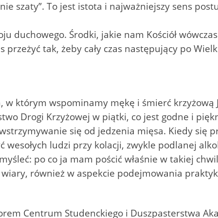
nie szaty”. To jest istota i najważniejszy sens post
woju duchowego. Środki, jakie nam Kościół wówczas
 przeżyć tak, żeby cały czas następujący po Wielki
em, w którym wspominamy mękę i śmierć krzyżową J
two Drogi Krzyżowej w piątki, co jest godne i pięk
powstrzymywanie się od jedzenia mięsa. Kiedy się 
ć wesołych ludzi przy kolacji, zwykle podlanej alk
śleć: po co ja mam pościć właśnie w takiej chwil
e wiary, również w aspekcie podejmowania praktyki
ktorem Centrum Studenckiego i Duszpasterstwa Aka