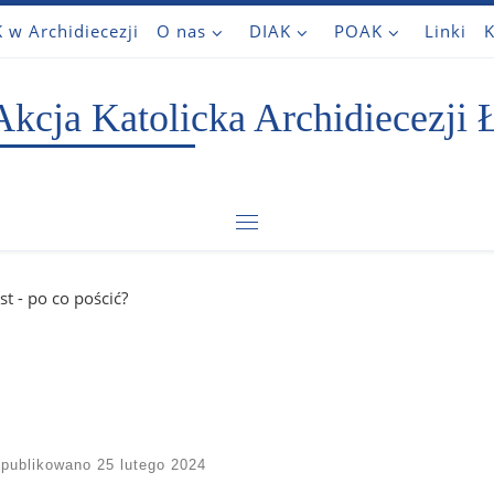
 w Archidiecezji
O nas
DIAK
POAK
Linki
K
Akcja Katolicka Archidiecezji 
Menu
st - po co pościć?
publikowano
25 lutego 2024