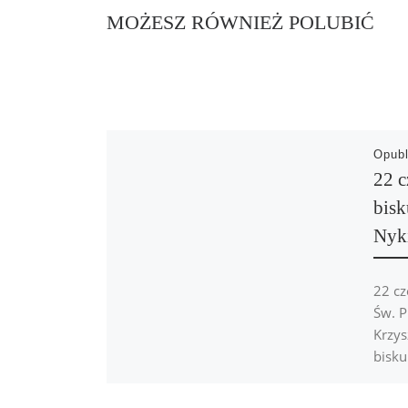
MOŻESZ RÓWNIEŻ POLUBIĆ
Opub
22 c
bisk
Nyki
22 cz
Św. P
Krzys
bisku