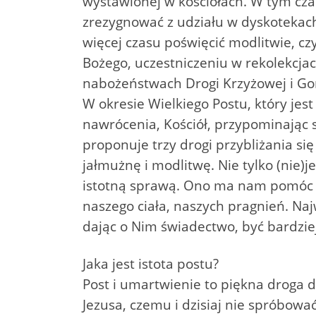
wystawionej w kościołach. W tym cza
zrezygnować z udziału w dyskotekac
więcej czasu poświęcić modlitwie, cz
Bożego, uczestniczeniu w rekolekcjac
nabożeństwach Drogi Krzyżowej i Go
W okresie Wielkiego Postu, który jes
nawrócenia, Kościół, przypominając 
proponuje trzy drogi przybliżania się
jałmużnę i modlitwę. Nie tylko (nie)j
istotną sprawą. Ono ma nam pomóc
naszego ciała, naszych pragnień. Naj
dając o Nim świadectwo, być bardzi
Jaka jest istota postu?
Post i umartwienie to piękna droga d
Jezusa, czemu i dzisiaj nie spróbowa