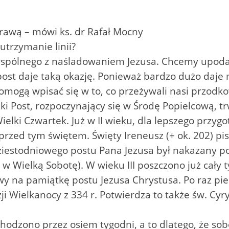
sprawą – mówi ks. dr Rafał Mocny
utrzymanie linii?
spólnego z naśladowaniem Jezusa. Chcemy upodabni
st daje taką okazję. Ponieważ bardzo dużo daje mi
omogą wpisać się w to, co przeżywali nasi przodkow
ki Post, rozpoczynający się w Środę Popielcową, tr
lki Czwartek. Już w II wieku, dla lepszego przyg
zed tym świętem. Święty Ireneusz (+ ok. 202) pis
erdziestodniowego postu Pana Jezusa był nakazany p
 w Wielką Sobotę). W wieku III poszczono już cały 
y na pamiątkę postu Jezusa Chrystusa. Po raz pi
zji Wielkanocy z 334 r. Potwierdza to także św. Cyry
odzono przez osiem tygodni, a to dlatego, że sobo