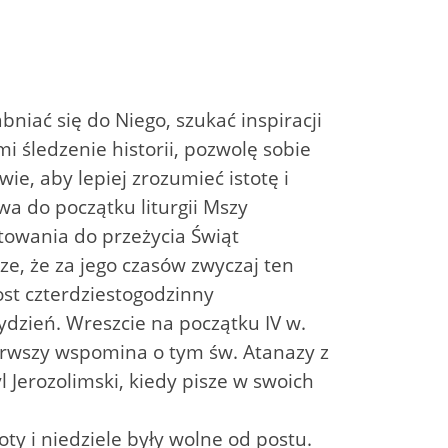
ać się do Niego, szukać inspiracji
 śledzenie historii, pozwolę sobie
ie, aby lepiej zrozumieć istotę i
wa do początku liturgii Mszy
otowania do przeżycia Świąt
ze, że za jego czasów zwyczaj ten
ost czterdziestogodzinny
tydzień. Wreszcie na początku IV w.
erwszy wspomina o tym św. Atanazy z
l Jerozolimski, kiedy pisze w swoich
ty i niedziele były wolne od postu.