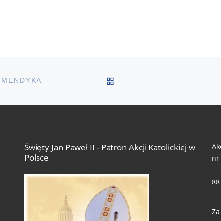
POWRÓT DO LISTY PO
A MENDYKA
Ak
Święty Jan Paweł II - Patron Akcji Katolickiej w
Polsce
nr
88
Za