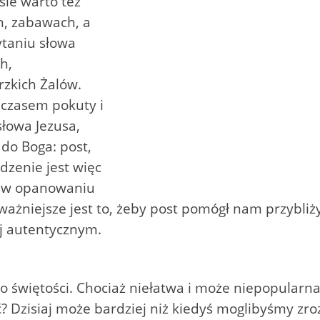
sie warto też
h, zabawach, a
ytaniu słowa
h,
rzkich Żalów.
t czasem pokuty i
słowa Jezusa,
 do Boga: post,
edzenie jest więc
 w opanowaniu
ważniejsze jest to, żeby post pomógł nam przybliży
ej autentycznym.
o świętości. Chociaż niełatwa i może niepopularna,
ć? Dzisiaj może bardziej niż kiedyś moglibyśmy zr