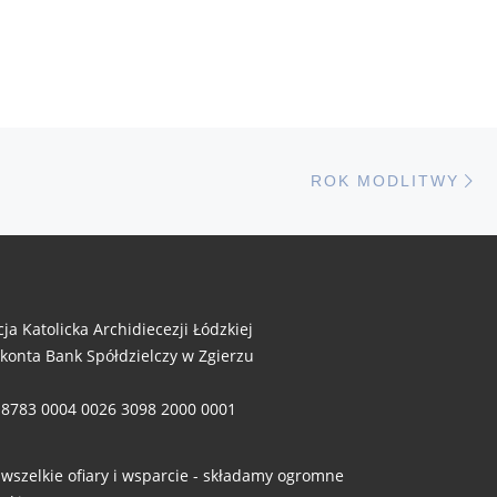
N
STÓW
ROK MODLITWY
cja Katolicka Archidiecezji Łódzkiej
 konta Bank Spółdzielczy w Zgierzu
 8783 0004 0026 3098 2000 0001
 wszelkie ofiary i wsparcie - składamy ogromne