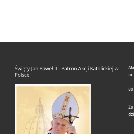
Ak
Święty Jan Paweł II - Patron Akcji Katolickiej w
Polsce
nr
88
Za
dzi