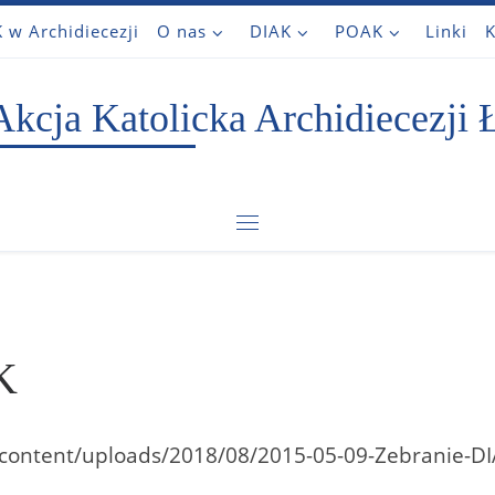
 w Archidiecezji
O nas
DIAK
POAK
Linki
K
Akcja Katolicka Archidiecezji 
Menu
K
wp-content/uploads/2018/08/2015-05-09-Zebranie-D