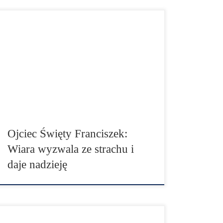
W Jego krzyżu zostaliśmy zbawieni, aby
przyjąć nadzieję i pozwolić, aby to ona
umocniła i wspierała wszystkie środki i
możliwe drogi, które mogą nam pomóc strzec
siebie oraz strzec innych. Przyjąć Pana, aby
przyjąć nadzieję. Oto moc wiary, która
wyzwala ze strachu i daje nadzieję – mówił
papież Franciszek podczas […]
Ojciec Święty Franciszek:
Wiara wyzwala ze strachu i
daje nadzieję
Penitencjaria Apostolska udzieliła odpustu