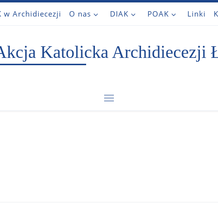
 w Archidiecezji
O nas
DIAK
POAK
Linki
K
Akcja Katolicka Archidiecezji 
Menu