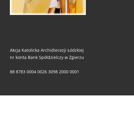
Akcja Katolicka Archidiecezji Łódzkiej
nr konta Bank Spółdzielczy w Zgierzu
88 8783 0004 0026 3098 2000 0001
Za wszelkie ofiary i wsparcie - składamy ogromne dzięki!