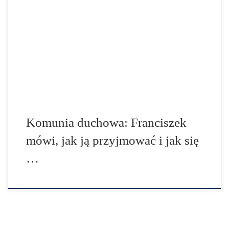
Święty podczas porannej Eucharystii sprawowanej w
Domu Świętej Marty. Przypomniał też o znaczeniu
adoracji i Komunii św. duchowej. Również dzisiaj – w
uroczystość św. Józefa, Oblubieńca Najświętszej Maryi
Panny transmitowały ją na żywo media watykańskie. We
wprowadzeniu do liturgii Franciszek przypomniał, […]
Komunia duchowa: Franciszek
mówi, jak ją przyjmować i jak się
…