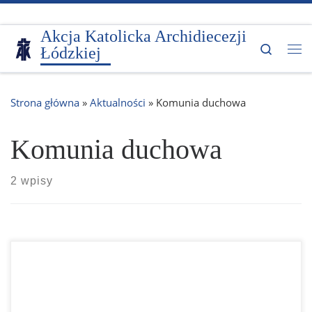
Przejdź do treści
Akcja Katolicka Archidiecezji
Search
Łódzkiej
Me
Strona główna
»
Aktualności
»
Komunia duchowa
Komunia duchowa
2 wpisy
Podchodźcie do modlitwy na serio! – prosi nas dziś
papież Franciszek. – Nie chcę powiedzieć herezji, ale…