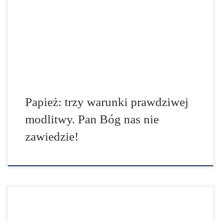
trochę tak, jak byśmy „grozili” Panu Bogu… Podczas
porannej Eucharystii sprawowanej w Domu Świętej
Marty, a transmitowanej przez media watykańskie,
Ojciec Święty modlił się szczególnie w intencji rodzin,
które mają problemy ekonomiczne, bo nie […]
Papież: trzy warunki prawdziwej
modlitwy. Pan Bóg nas nie
zawiedzie!
Do modlitwy za więźniów i ich rodziny zachęcił Ojciec