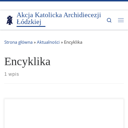
Przejdź do treści
Akcja Katolicka Archidiecezji
Search
Łódzkiej
Me
Strona główna
»
Aktualności
»
Encyklika
Encyklika
1 wpis
Braterstwo i przyjaźń społeczna są drogami wskazanymi
przez Papieża, aby budować lepszy świat, bardziej