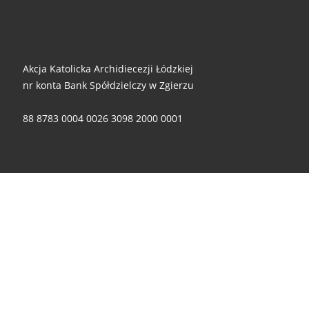
Akcja Katolicka Archidiecezji Łódzkiej
nr konta Bank Spółdzielczy w Zgierzu
88 8783 0004 0026 3098 2000 0001
Za wszelkie ofiary i wsparcie - składamy ogromne dzięki!
© 2026
Akcja Katolicka Archidiecezji Łódzkiej
– Wszelkie