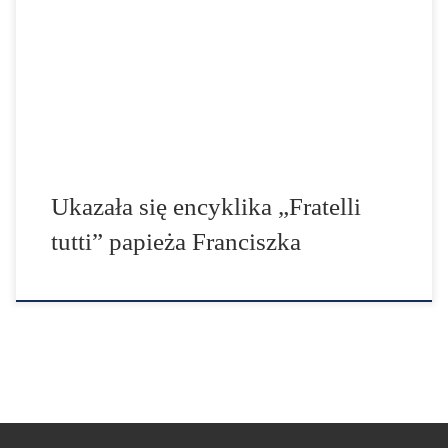
sprawiedliwy i pokojowy, poprzez zaangażowanie
wszystkich: ludu oraz instytucji. Potwierdza on z mocą
sprzeciw wobec wojny i globalizacji obojętności. Jakie są
wielkie ideały, ale również konkretne drogi do podjęcia
dla tego, kto pragnie budować bardziej sprawiedliwy […]
Ukazała się encyklika „Fratelli
tutti” papieża Franciszka