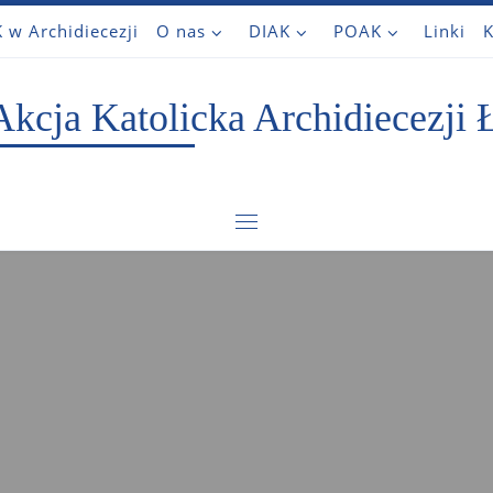
 w Archidiecezji
O nas
DIAK
POAK
Linki
K
Akcja Katolicka Archidiecezji 
Menu