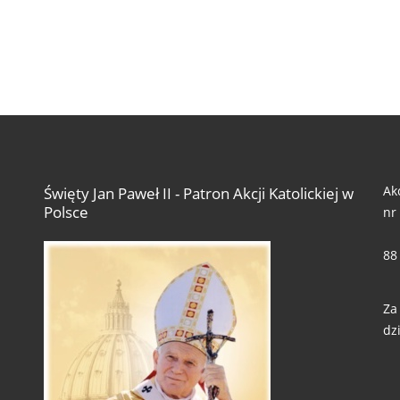
Ak
Święty Jan Paweł II - Patron Akcji Katolickiej w
Polsce
nr
88
Za
dzi