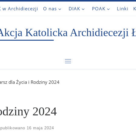
 w Archidiecezji
O nas
DIAK
POAK
Linki
K
Akcja Katolicka Archidiecezji 
Menu
rsz dla Życia i Rodziny 2024
odziny 2024
publikowano
16 maja 2024