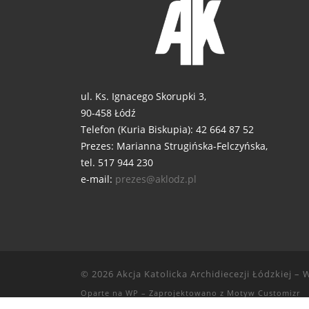
ul. Ks. Ignacego Skorupki 3,
90-458 Łódź
Telefon (Kuria Biskupia): 42 664 87 52
Prezes: Marianna Strugińska-Felczyńska,
tel. 517 944 230
e-mail:
prezes@aklodz.pl
© 2026
Akcja Katolicka Archidiecezji Łódzkiej
– W
Oparte na
WP
– Zaprojektowano z
Motyw Customizr