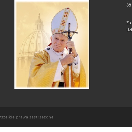
88
Za
dzi
szelkie prawa zastrzeżone