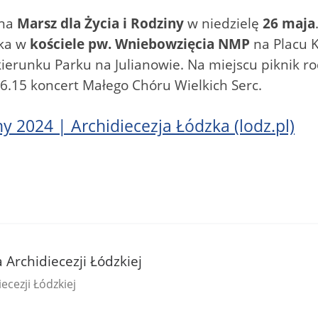
 na
Marsz dla Życia i Rodziny
w niedzielę
26 maja
ka w
kościele pw. Wniebowzięcia NMP
na Placu 
kierunku Parku na Julianowie. Na miejscu piknik r
16.15 koncert Małego Chóru Wielkich Serc.
ny 2024 | Archidiecezja Łódzka (lodz.pl)
a Archidiecezji Łódzkiej
ecezji Łódzkiej