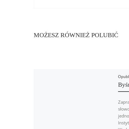
MOŻESZ RÓWNIEŻ POLUBIĆ
Opub
Byśm
Zapr
słow
jedno
Insty