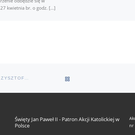
zenie odbędzie się w
27 kwietnia br. o godz. […]
POWRÓT DO LISTY PO
22 CZERWCA, GODZ. 16: SAKRA BISKUPIA KS. KRZYSZTOFA NYKIELA
Ak
Święty Jan Paweł II - Patron Akcji Katolickiej w
Polsce
nr