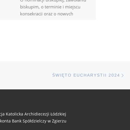
biskupim, o terminie i miejscu
konsekracji oraz o nowych
obowiązkach związanych ze
święceniami opowiada w
wywiadzie udzielonym portalowi
[…]
N
STÓW
ŚWIĘTO EUCHARYSTII 2024
cja Katolicka Archidiecezji Łódzkiej
 konta Bank Spółdzielczy w Zgierzu