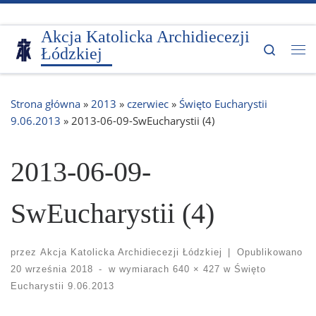
Przejdź do treści
Akcja Katolicka Archidiecezji
Search
Łódzkiej
Me
Strona główna
»
2013
»
czerwiec
»
Święto Eucharystii
9.06.2013
»
2013-06-09-SwEucharystii (4)
2013-06-09-
SwEucharystii (4)
przez
Akcja Katolicka Archidiecezji Łódzkiej
|
Opublikowano
20 września 2018
-
w wymiarach
640 × 427
w
Święto
Eucharystii 9.06.2013