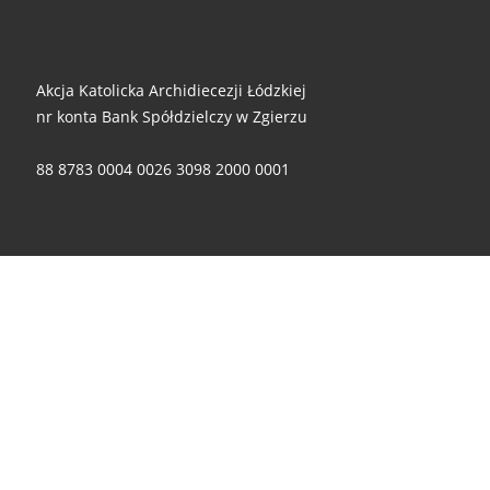
Akcja Katolicka Archidiecezji Łódzkiej
nr konta Bank Spółdzielczy w Zgierzu
88 8783 0004 0026 3098 2000 0001
Za wszelkie ofiary i wsparcie - składamy ogromne dzięki!
© 2026
Akcja Katolicka Archidiecezji Łódzkiej
– Wszelkie