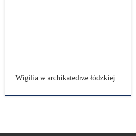
Czuwanie Ruchów i Stowarzyszeń katolickich w
archikatedrze łódzkiej w wigilię Zesłania Ducha
Świętego, 30 maja 2009 r.
Wigilia w archikatedrze łódzkiej