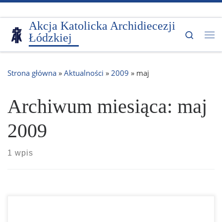
Przejdź do treści
Akcja Katolicka Archidiecezji
Search
Łódzkiej
Me
Strona główna
»
Aktualności
»
2009
»
maj
Archiwum miesiąca:
maj
2009
1 wpis