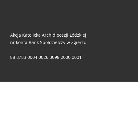
Akcja Katolicka Archidiecezji Łódzkiej
nr konta Bank Spółdzielczy w Zgierzu
88 8783 0004 0026 3098 2000 0001
Za wszelkie ofiary i wsparcie - składamy ogromne dzięki!